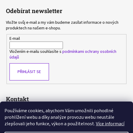
Odebírat newsletter
Vložte svůj e-mail a my vám budeme zasílat informace o nových
produktech na našem e-shopu.
E-mail
Vložením e-mailu souhlasíte s
podmínkami ochrany osobních
údajů
PŘIHLÁSIT SE
Kontakt
Používáme cookies, abychom Vám umožnili pohodlné
sasa
@
avlka.cz
prohlížení webu a díky analýze provozu webu neustále
+420 603 778 892
zlepšovali jeho funkce, výkon a použitelnost.
Více informací
https://www.facebook.com/avlka