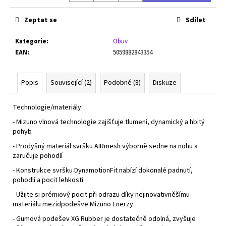
Zeptat se
Sdílet
Kategorie
:
Obuv
EAN
:
5059882843354
Popis
Související (2)
Podobné (8)
Diskuze
Technologie/materiály:
- Mizuno vlnová technologie zajišťuje tlumení, dynamický a hbitý
pohyb
- Prodyšný materiál svršku AIRmesh výborně sedne na nohu a
zaručuje pohodlí
- Konstrukce svršku DynamotionFit nabízí dokonalé padnutí,
pohodlí a pocit lehkosti
- Užijte si prémiový pocit při odrazu díky nejinovativněšímu
materiálu mezidpodešve Mizuno Enerzy
- Gumová podešev XG Rubber je dostatečně odolná, zvyšuje