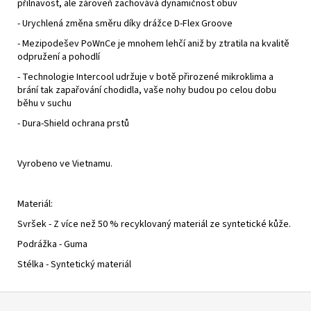
přilnavost, ale zároveň zachovává dynamičnost obuv
- Urychlená změna směru díky drážce D-Flex Groove
- Mezipodešev PoWnCe je mnohem lehčí aniž by ztratila na kvalitě
odpružení a pohodlí
- Technologie Intercool udržuje v botě přirozené mikroklima a
brání tak zapařování chodidla, vaše nohy budou po celou dobu
běhu v suchu
- Dura-Shield ochrana prstů
Vyrobeno ve Vietnamu.
Materiál:
Svršek - Z více než 50 % recyklovaný materiál ze syntetické kůže.
Podrážka - Guma
Stélka - Syntetický materiál
Z