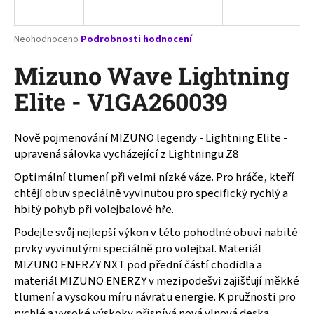
a
j
Průměrné
Neohodnoceno
Podrobnosti hodnocení
í
hodnocení
produktu
Mizuno Wave Lightning
t
je
?
0,0
Elite - V1GA260039
z
5
hvězdiček.
Nově pojmenování MIZUNO legendy - Lightning Elite -
upravená sálovka vycházející z Lightningu Z8
HLEDAT
Optimální tlumení při velmi nízké váze. Pro hráče, kteří
chtějí obuv speciálně vyvinutou pro specifický rychlý a
hbitý pohyb při volejbalové hře.
D
Podejte svůj nejlepší výkon v této pohodlné obuvi nabité
o
prvky vyvinutými speciálně pro volejbal. Materiál
p
MIZUNO ENERZY NXT pod přední částí chodidla a
o
materiál MIZUNO ENERZY v mezipodešvi zajišťují měkké
r
tlumení a vysokou míru návratu energie. K pružnosti pro
u
rychlé a vysoké výskoky přispívá nová vlnová deska