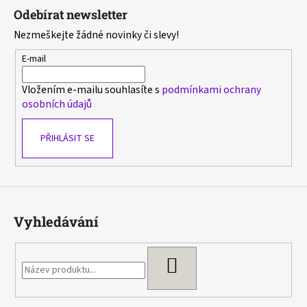
á
Odebírat newsletter
p
Nezmeškejte žádné novinky či slevy!
a
t
E-mail
í
Vložením e-mailu souhlasíte s
podmínkami ochrany
osobních údajů
PŘIHLÁSIT SE
Vyhledávání
HLEDAT