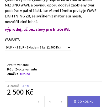
č
MIZUNO WAVE a pevnou oporu dodává zaoblený tvar
u
podešve v patní části. I se všemi těmito prvky je WAVE
j
LIGHTNING Z8, se svrškem z materiálu mesh,
e
m
neuvěřitelně lehká.
e
výprodej, už bez slevy pro hráče AVL
VARIANTA
MIZUNO
WAVE
MOMENTUM
3
-
V1GA231211
Zvolte variantu
2
Kód:
Zvolte variantu
500
Značka:
Mizuno
Kč
Původně:
4
3 990 Kč
–37 %
290
2 500 Kč
Kč
Měrná
DO KOŠÍKU
cena: