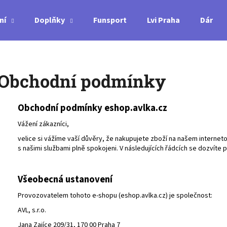
ní
Doplňky
Funsport
Lvi Praha
Dárkov
Co potřebujete najít?
Obchodní podmínky
HLEDAT
Obchodní podmínky eshop.avlka.cz
Vážení zákazníci,
Doporučujeme
velice si vážíme vaší důvěry, že nakupujete zboží na našem interne
s našimi službami plně spokojeni. V následujících řádcích se dozvít
Všeobecná ustanovení
Provozovatelem tohoto e-shopu (eshop.avlka.cz) je společnost:
AVL, s.r.o.
MIZUNO WAVE RIDER 29 - J1GC250352
MIZUNO WAVE LIG
Jana Zajíce 209/31, 170 00 Praha 7