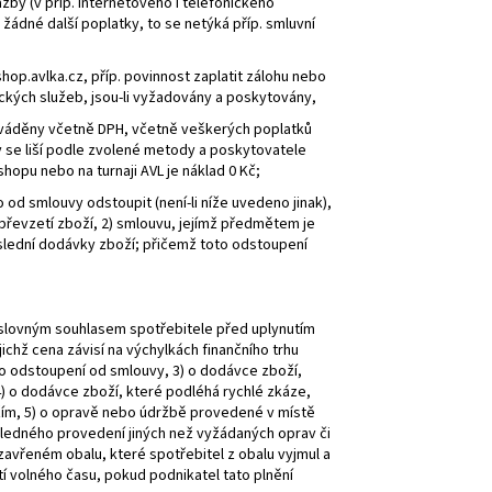
zby (v příp. internetového i telefonického
žádné další poplatky, to se netýká příp. smluvní
op.avlka.cz, příp. povinnost zaplatit zálohu nebo
ckých služeb, jsou-li vyžadovány a poskytovány,
uváděny včetně DPH, včetně veškerých poplatků
se liší podle zvolené metody a poskytovatele
opu nebo na turnaji AVL je náklad 0 Kč;
o od smlouvy odstoupit (není-li níže uvedeno jinak),
e převzetí zboží, 2) smlouvu, jejímž předmětem je
oslední dodávky zboží; přičemž toto odstoupení
výslovným souhlasem spotřebitele před uplynutím
ichž cena závisí na výchylkách finančního trhu
ro odstoupení od smlouvy, 3) o dodávce zboží,
) o dodávce zboží, které podléhá rychlé zkáze,
ožím, 5) o opravě nebo údržbě provedené v místě
sledného provedení jiných než vyžádaných oprav či
zavřeném obalu, které spotřebitel z obalu vyjmul a
tí volného času, pokud podnikatel tato plnění