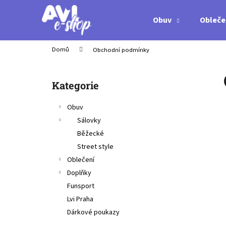
K
Přejít
na
o
Obuv
Obleče
obsah
Zpět
Zpět
š
do
do
í
Domů
Obchodní podmínky
obchodu
obchodu
k
P
o
Přeskočit
Kategorie
s
kategorie
t
Obuv
r
Sálovky
a
Běžecké
n
Street style
n
Oblečení
í
Doplňky
p
Funsport
a
Lvi Praha
n
Dárkové poukazy
SPIKEBALL WEEKENDER SET
e