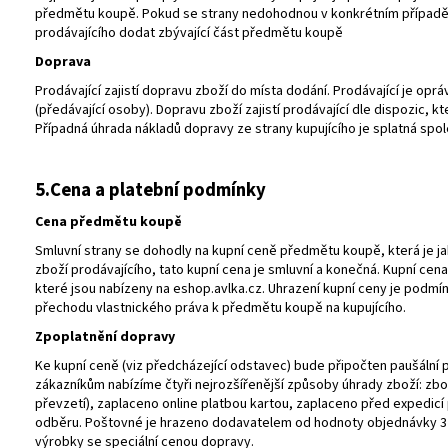
předmětu koupě. Pokud se strany nedohodnou v konkrétním případě 
prodávajícího dodat zbývající část předmětu koupě
Doprava
Prodávající zajistí dopravu zboží do místa dodání. Prodávající je opr
(předávající osoby). Dopravu zboží zajistí prodávající dle dispozic, 
Případná úhrada nákladů dopravy ze strany kupujícího je splatná spo
5.Cena a platební podmínky
Cena předmětu koupě
Smluvní strany se dohodly na kupní ceně předmětu koupě, která je 
zboží prodávajícího, tato kupní cena je smluvní a konečná. Kupní ce
které jsou nabízeny na eshop.avlka.cz. Uhrazení kupní ceny je podm
přechodu vlastnického práva k předmětu koupě na kupujícího.
Zpoplatnění dopravy
Ke kupní ceně (viz předcházející odstavec) bude připočten paušální 
zákazníkům nabízíme čtyři nejrozšířenější způsoby úhrady zboží: zbo
převzetí), zaplaceno online platbou kartou, zaplaceno před expedic
odběru. Poštovné je hrazeno dodavatelem od hodnoty objednávky 3 
výrobky se speciální cenou dopravy.