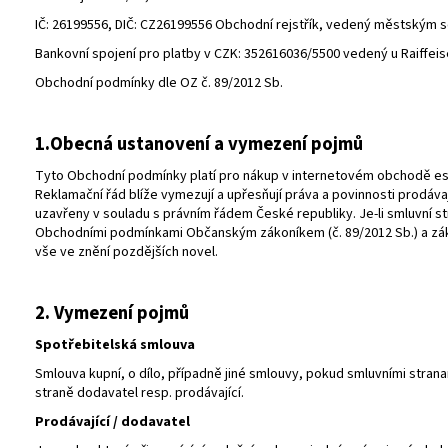
2 690 Kč
2 000 Kč
IČ: 26199556, DIČ: CZ26199556 Obchodní rejstřík, vedený městským s
Původně:
3 990 Kč
Původně:
3 290 Kč
Bankovní spojení pro platby v CZK: 352616036/5500 vedený u Raiffeis
Obchodní podmínky dle OZ č. 89/2012 Sb.
1.Obecná ustanovení a vymezení pojmů
Tyto Obchodní podmínky platí pro nákup v internetovém obchodě es
Reklamační řád blíže vymezují a upřesňují práva a povinnosti prodávaj
uzavřeny v souladu s právním řádem České republiky. Je-li smluvní st
Obchodními podmínkami Občanským zákoníkem (č. 89/2012 Sb.) a záko
vše ve znění pozdějších novel.
2. Vymezení pojmů
Spotřebitelská smlouva
Smlouva kupní, o dílo, případně jiné smlouvy, pokud smluvními strana
straně dodavatel resp. prodávající.
Prodávající / dodavatel