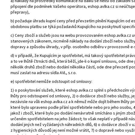
a) náklady na prostředky komunikace na dálku se neliší od základní sa
připojení dle podmínek Vašeho operátora, eshop.avlka.cz si neúčtuje 
přepravy),
b) požaduje úhradu kupní ceny před převzetím plnění Kupujícím od esh
obdobnou platbu se týká požadavků Kupujícího na poskytnutí specifi
c) Ceny zboží a služeb jsou na webu provozovaném eshop.avlka.cz 
stanovených zákonem, nicméně náklady na dodání zboží nebo služby 
dopravy a způsobu úhrady, v příp. osobního odběru v provozovně e-sh
d) v případě, že Kupujícím je spotřebitel, má takový spotřebitel práv
a to ve lhůtě čtrnácti dnů, která běží, jde-li o kupní smlouvu, ode dn
několik druhů zboží nebo dodání několika částí, ode dne převzetí p
musí zaslat na adresu sídla AVL, s.r.o.
e) spotřebitel nemůže odstoupit od smlouvy:
1) o poskytování služeb, které eshop.avlka.cz splnil s předchozím 
lhůty pro odstoupení od smlouvy, 2) o dodávce zboží nebo služby, jej
nezávisle na vůli eshop.avlka.cz a k němuž může dojít během lhůty p
které bylo upraveno podle přání spotřebitele nebo pro jeho osobu, 4
jakož i zboží, které bylo po dodání nenávratně smícháno s jiným zb
určeném spotřebitelem na jeho žádost; to však neplatí v případě ná
dodání jiných než vyžádaných náhradních dílů, 6) o dodávce zboží v u
z hygienických důvodů jej není možné vrátit, 7) o dopravě nebo využi