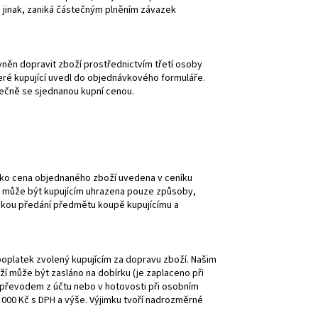
jinak, zaniká částečným plněním závazek
ávněn dopravit zboží prostřednictvím třetí osoby
které kupující uvedl do objednávkového formuláře.
lečně se sjednanou kupní cenou.
jako cena objednaného zboží uvedena v ceníku
na může být kupujícím uhrazena pouze způsoby,
ínkou předání předmětu koupě kupujícímu a
poplatek zvolený kupujícím za dopravu zboží. Našim
ží může být zasláno na dobírku (je zaplaceno při
í převodem z účtu nebo v hotovosti při osobním
000 Kč s DPH a výše. Výjimku tvoří nadrozměrné