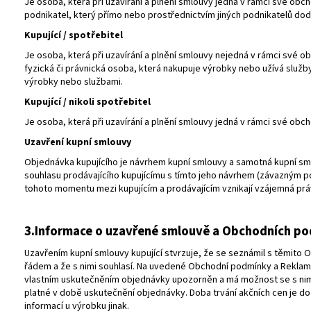
Je osoba, která při uzavírání a plnění smlouvy jedná v rámci své obch
podnikatel, který přímo nebo prostřednictvím jiných podnikatelů do
Kupující / spotřebitel
Je osoba, která při uzavírání a plnění smlouvy nejedná v rámci své ob
fyzická či právnická osoba, která nakupuje výrobky nebo užívá služb
výrobky nebo službami.
Kupující / nikoli spotřebitel
Je osoba, která při uzavírání a plnění smlouvy jedná v rámci své obch
Uzavření kupní smlouvy
Objednávka kupujícího je návrhem kupní smlouvy a samotná kupní 
souhlasu prodávajícího kupujícímu s tímto jeho návrhem (závazným p
tohoto momentu mezi kupujícím a prodávajícím vznikají vzájemná práv
3.Informace o uzavřené smlouvě a Obchodních p
Uzavřením kupní smlouvy kupující stvrzuje, že se seznámil s těmit
řádem a že s nimi souhlasí. Na uvedené Obchodní podmínky a Reklam
vlastním uskutečněním objednávky upozorněn a má možnost se s nim
platné v době uskutečnění objednávky. Doba trvání akčních cen je do
informací u výrobku jinak.