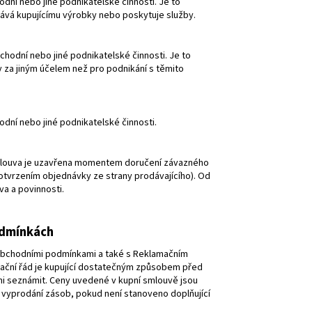
odní nebo jiné podnikatelské činnosti. Je to
dává kupujícímu výrobky nebo poskytuje služby.
chodní nebo jiné podnikatelské činnosti. Je to
y za jiným účelem než pro podnikání s těmito
odní nebo jiné podnikatelské činnosti.
smlouva je uzavřena momentem doručení závazného
otvrzením objednávky ze strany prodávajícího). Od
a a povinnosti.
odmínkách
o Obchodními podmínkami a také s Reklamačním
ační řád je kupující dostatečným způsobem před
i seznámit. Ceny uvedené v kupní smlouvě jsou
 vyprodání zásob, pokud není stanoveno doplňující