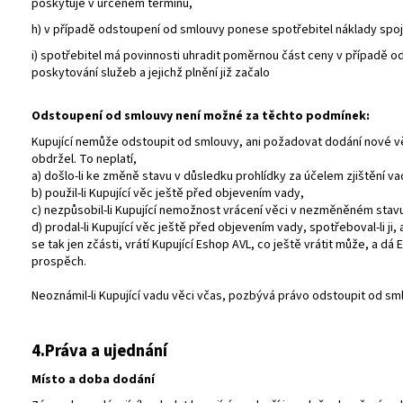
poskytuje v určeném termínu,
h) v případě odstoupení od smlouvy ponese spotřebitel náklady spo
i) spotřebitel má povinnosti uhradit poměrnou část ceny v případě 
poskytování služeb a jejichž plnění již začalo
Odstoupení od smlouvy není možné za těchto podmínek:
Kupující nemůže odstoupit od smlouvy, ani požadovat dodání nové věci
obdržel. To neplatí,
a) došlo-li ke změně stavu v důsledku prohlídky za účelem zjištění va
b) použil-li Kupující věc ještě před objevením vady,
c) nezpůsobil-li Kupující nemožnost vrácení věci v nezměněném st
d) prodal-li Kupující věc ještě před objevením vady, spotřeboval-li ji,
se tak jen zčásti, vrátí Kupující Eshop AVL, co ještě vrátit může, a dá
prospěch.
Neoznámil-li Kupující vadu věci včas, pozbývá právo odstoupit od sm
4.Práva a ujednání
Místo a doba dodání