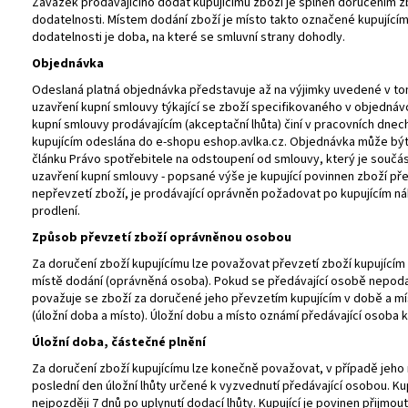
Závazek prodávajícího dodat kupujícímu zboží je splněn doručením zb
dodatelnosti. Místem dodání zboží je místo takto označené kupující
dodatelnosti je doba, na které se smluvní strany dohodly.
Objednávka
Odeslaná platná objednávka představuje až na výjimky uvedené v tom
uzavření kupní smlouvy týkající se zboží specifikovaného v objednávce
kupní smlouvy prodávajícím (akceptační lhůta) činí v pracovních dne
kupujícím odeslána do e-shopu eshop.avlka.cz. Objednávka může být
článku Právo spotřebitele na odstoupení od smlouvy, který je součá
uzavření kupní smlouvy - popsané výše je kupující povinnen zboží př
nepřevzetí zboží, je prodávající oprávněn požadovat po kupujícím n
prodlení.
Způsob převzetí zboží oprávněnou osobou
Za doručení zboží kupujícímu lze považovat převzetí zboží kupujícím
místě dodání (oprávněná osoba). Pokud se předávající osobě nepodař
považuje se zboží za doručené jeho převzetím kupujícím v době a m
(úložní doba a místo). Úložní dobu a místo oznámí předávající osob
Úložní doba, částečné plnění
Za doručení zboží kupujícímu lze konečně považovat, v případě jeho
poslední den úložní lhůty určené k vyzvednutí předávající osobou. Ku
nejpozději 7 dnů po uplynutí dodací lhůty. Kupující je povinen přijmo