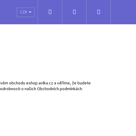
Hledat
Přihlášení
Nákupní
é poukazy
Obchodní podmínky
Kontakty
CZK
košík
tovém obchodu eshop.avlka.cz a věříme, že budete
e podrobnosti o našich Obchodních podmínkách.
HTNING PRO - V1GA266039