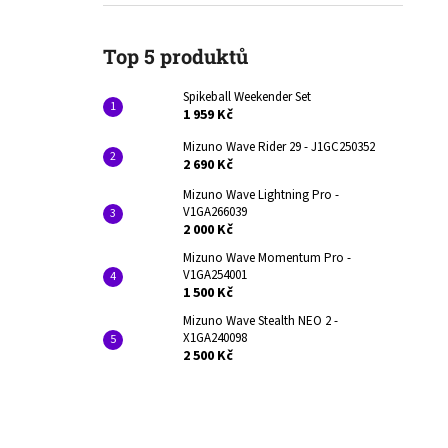
1 959 Kč
l
Původně:
1 990 Kč
Top 5 produktů
Spikeball Weekender Set
1 959 Kč
Mizuno Wave Rider 29 - J1GC250352
2 690 Kč
Mizuno Wave Lightning Pro -
V1GA266039
2 000 Kč
Mizuno Wave Momentum Pro -
V1GA254001
1 500 Kč
Mizuno Wave Stealth NEO 2 -
X1GA240098
2 500 Kč