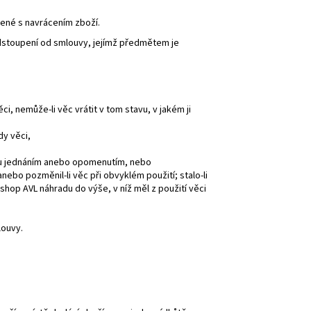
jené s navrácením zboží.
odstoupení od smlouvy, jejímž předmětem je
, nemůže-li věc vrátit v tom stavu, v jakém ji
dy věci,
avu jednáním anebo opomenutím, nebo
 anebo pozměnil-li věc při obvyklém použití; stalo-li
 Eshop AVL náhradu do výše, v níž měl z použití věci
louvy.