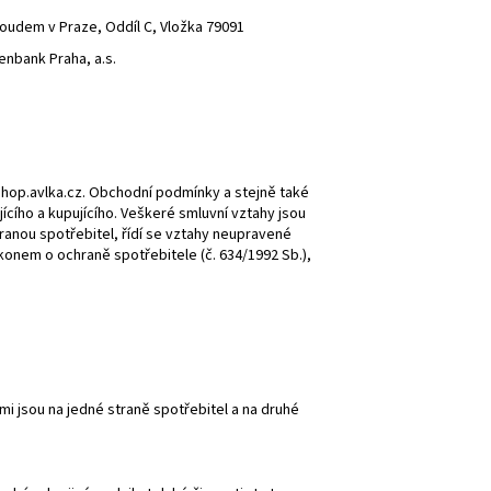
oudem v Praze, Oddíl C, Vložka 79091
enbank Praha, a.s.
hop.avlka.cz. Obchodní podmínky a stejně také
ícího a kupujícího. Veškeré smluvní vztahy jsou
ranou spotřebitel, řídí se vztahy neupravené
nem o ochraně spotřebitele (č. 634/1992 Sb.),
mi jsou na jedné straně spotřebitel a na druhé