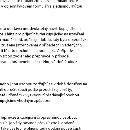
oží v místě dodání zboží a ve sjednané lhůtě
m v objednávkovém formuláři a sjednanou lhůtou
to odstavci neodvolatelný návrh kupujícího na
. Lhůta pro přijetí návrhu kupujícího na uzavření
ch max. 24 hod. počínaje dobou, kdy byla objednávka
 zrušena (stornována) v případech uvedených v
stí těchto obchodních podmínek. V případě
evzít od zvoleného přepravce. V případě
áhradu poštovného a balného, včetně úroku z
 nebo jinou osobou zdržující se v době doručení na
í doručit zboží podle předcházející věty,
ístě určeném k vyzvednutí předávající osobou
a kupujícímu vhodným způsobem.
 nepřevzetí kupujícím či oprávněnou osobou,
pující je vždy povinen převzít zboží dodané
ut také částečné plnění, tedy dodání pouze části