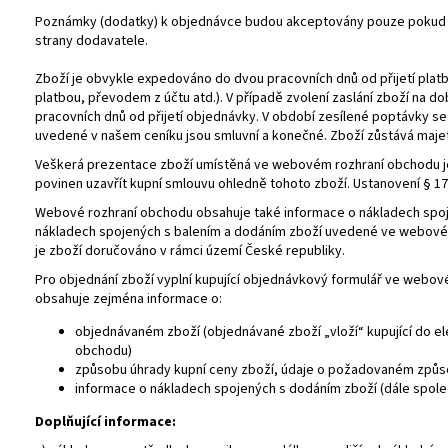
Poznámky (dodatky) k objednávce budou akceptovány pouze pokud se
strany dodavatele.
Zboží je obvykle expedováno do dvou pracovních dnů od přijetí platb
platbou, převodem z účtu atd.). V případě zvolení zaslání zboží na 
pracovních dnů od přijetí objednávky. V období zesílené poptávky s
uvedené v našem ceníku jsou smluvní a konečné. Zboží zůstává maje
Veškerá prezentace zboží umístěná ve webovém rozhraní obchodu je 
povinen uzavřít kupní smlouvu ohledně tohoto zboží. Ustanovení § 1
Webové rozhraní obchodu obsahuje také informace o nákladech spoj
nákladech spojených s balením a dodáním zboží uvedené ve webovém
je zboží doručováno v rámci území České republiky.
Pro objednání zboží vyplní kupující objednávkový formulář ve webo
obsahuje zejména informace o:
objednávaném zboží (objednávané zboží „vloží“ kupující do e
obchodu)
způsobu úhrady kupní ceny zboží, údaje o požadovaném způs
informace o nákladech spojených s dodáním zboží (dále společ
Doplňující informace: