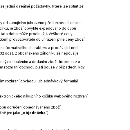
 jedná o reálné požadavky, které lze splnit ze
y od kupujícího (uhrazeno před expedicí online
dobírku, je zboží obvykle expedováno do dvou
e tato doba může prodloužit. Veškeré ceny
tkem provozovatele do uhrazení plné ceny zboží.
informativního charakteru a prodávající není
732 odst. 2 občanského zákoníku se nepoužije.
ených s balením a dodáním zboží. Informace o
 rozhraní obchodu platí pouze v případech, kdy
vém rozhraní obchodu. Objednávkový formulář
lektronického nákupního košíku webového rozhraní
obu doručení objednávaného zboží
ně jen jako „
objednávka
“)