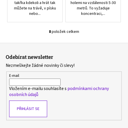
takřka kdekoli a hrát tak
holemi na vzdálenosti 5-30
můžete na trávě, v písku
metrů. To vyžaduje
nebo...
koncentraci,...
8
položek celkem
O
v
Z
l
á
á
Odebírat newsletter
d
p
Nezmeškejte žádné novinky či slevy!
a
a
c
t
E-mail
í
í
p
Vložením e-mailu souhlasíte s
podmínkami ochrany
r
osobních údajů
v
k
PŘIHLÁSIT SE
y
v
ý