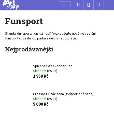
K
Přejít
Hledat
Nákup
M
Přihlášení
CZK
na
o
obsah
Zpět
Zpět
košík
š
Funsport
í
C
k
o
Standardní sporty vás už nudí? Vyzkoušejte nové netradiční
funsporty. Ideální do parku s dětmi nebo přáteli.
p
o
Nejprodávanější
t
ř
Spikeball Weekender Set
e
Skladem
(>5 ks)
b
1 959 Kč
u
j
e
Crossnet + základna (zvýhodněná sada)
Skladem
(>5 ks)
t
5 000 Kč
e
n