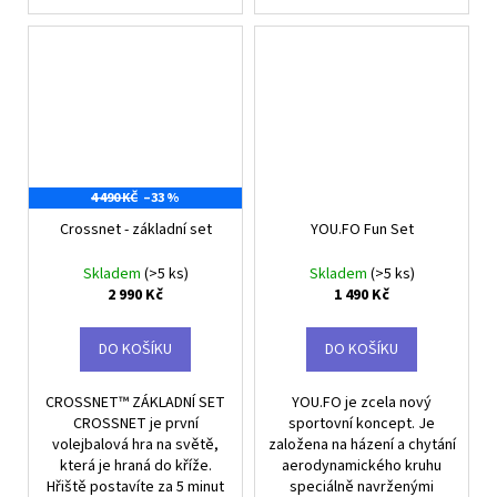
4 490 KČ
–33 %
Crossnet - základní set
YOU.FO Fun Set
Skladem
(>5 ks)
Skladem
(>5 ks)
2 990 Kč
1 490 Kč
DO KOŠÍKU
DO KOŠÍKU
CROSSNET™ ZÁKLADNÍ SET
YOU.FO je zcela nový
CROSSNET je první
sportovní koncept. Je
volejbalová hra na světě,
založena na házení a chytání
která je hraná do kříže.
aerodynamického kruhu
Hřiště postavíte za 5 minut
speciálně navrženými