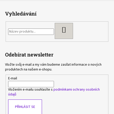
p
i
s
Vyhledávání
u
HLEDAT
Odebírat newsletter
Vložte svůj e-mail a my vám budeme zasílat informace o nových
produktech na našem e-shopu.
E-mail
Vložením e-mailu souhlasíte s
podmínkami ochrany osobních
údajů
PŘIHLÁSIT SE