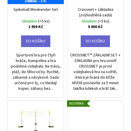
t
č
1 990 KČ
–1 %
r
u
ů
o
Spikeball Weekender Set
Crossnet + základna
j
(zvýhodněná sada)
d
e
Skladem
(>5 ks)
Skladem
(>5 ks)
u
m
1 959 Kč
5 000 Kč
e
k
t
DO KOŠÍKU
DO KOŠÍKU
ů
PONOŽKY
MIZUNO
Sportovní hra pro čtyři
CROSSNET™ ZÁKLADNÍ SET +
VOLLEY
hráče, trampolína a hra
ZÁKLADNA pro hru uvnitř
SOCKS
podobná volejbalu. Na trávu,
CROSSNET je první
MEDIUM
pláž, do tělocvičny. Rychlé,
volejbalová hra na světě,
-
zábavné a návykové. Sada
která je hraná do kříže.
ČERNÉ
určená pro ty, co hledají
Hřiště postavíte za 5 minut
225
kopec zábavy bez...
takřka kdekoli a hrát tak...
Kč
NOVINKA