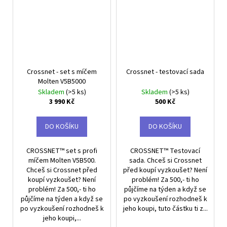
Crossnet - set s míčem
Crossnet - testovací sada
Molten V5B5000
Skladem
(>5 ks)
Skladem
(>5 ks)
3 990 Kč
500 Kč
DO KOŠÍKU
DO KOŠÍKU
CROSSNET™ set s profi
CROSSNET™ Testovací
míčem Molten V5B500.
sada. Chceš si Crossnet
Chceš si Crossnet před
před koupí vyzkoušet? Není
koupí vyzkoušet? Není
problém! Za 500,- ti ho
problém! Za 500,- ti ho
půjčíme na týden a když se
půjčíme na týden a když se
po vyzkoušení rozhodneš k
po vyzkoušení rozhodneš k
jeho koupi, tuto částku ti z...
jeho koupi,...