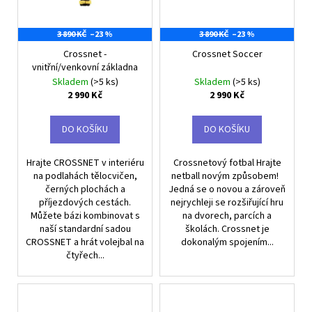
3 890 KČ
–23 %
3 890 KČ
–23 %
Crossnet -
Crossnet Soccer
vnitřní/venkovní základna
Skladem
(>5 ks)
Skladem
(>5 ks)
2 990 Kč
2 990 Kč
DO KOŠÍKU
DO KOŠÍKU
Hrajte CROSSNET v interiéru
Crossnetový fotbal Hrajte
na podlahách tělocvičen,
netball novým způsobem!
černých plochách a
Jedná se o novou a zároveň
příjezdových cestách.
nejrychleji se rozšiřující hru
Můžete bázi kombinovat s
na dvorech, parcích a
naší standardní sadou
školách. Crossnet je
CROSSNET a hrát volejbal na
dokonalým spojením...
čtyřech...