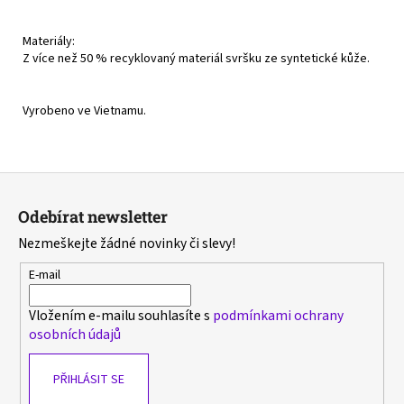
Materiály:
Z více než 50 % recyklovaný materiál svršku ze syntetické kůže.
Vyrobeno ve Vietnamu.
Z
á
Odebírat newsletter
p
Nezmeškejte žádné novinky či slevy!
a
t
E-mail
í
Vložením e-mailu souhlasíte s
podmínkami ochrany
osobních údajů
PŘIHLÁSIT SE