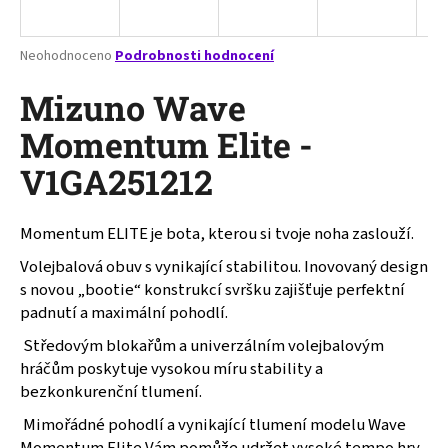
a
j
Průměrné
Neohodnoceno
Podrobnosti hodnocení
í
hodnocení
produktu
Mizuno Wave
t
je
?
0,0
Momentum Elite -
z
V1GA251212
5
hvězdiček.
Momentum ELITE je bota, kterou si tvoje noha zaslouží.
HLEDAT
Volejbalová obuv s vynikající stabilitou. Inovovaný design
s novou „bootie“ konstrukcí svršku zajišťuje perfektní
padnutí a maximální pohodlí.
D
o
Středovým blokařům a univerzálním volejbalovým
p
hráčům poskytuje vysokou míru stability a
o
bezkonkurenční tlumení.
r
Mimořádné pohodlí a vynikající tlumení modelu Wave
u
Momentum Elite Vám pomůže udržet vysoké tempo hry