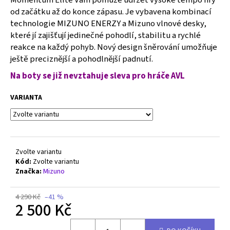
č
od začátku až do konce zápasu. Je vybavena kombinací
u
technologie MIZUNO ENERZY a Mizuno vlnové desky,
j
e
které jí zajišťují jedinečné pohodlí, stabilitu a rychlé
m
reakce na každý pohyb. Nový design šněrování umožňuje
e
ještě preciznější a pohodlnější padnutí.
Na boty se již nevztahuje sleva pro hráče AVL
MIZUNO
WAVE
VARIANTA
MOMENTUM
PRO
-
V1GA254080
2
Zvolte variantu
550
Kód:
Zvolte variantu
Kč
Původně:
Značka:
Mizuno
2
790
4 290 Kč
–41 %
Kč
2 500 Kč
Měrná