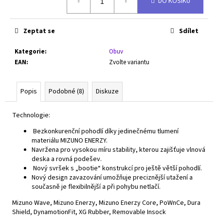
DO KOŠÍKU
cena:
Zeptat se
Sdílet
Kategorie
:
Obuv
EAN
:
Zvolte variantu
Popis
Podobné (8)
Diskuze
Technologie:
Bezkonkurenční pohodlí díky jedinečnému tlumení
materiálu MIZUNO ENERZY.
Navržena pro vysokou míru stability, kterou zajišťuje vlnová
deska a rovná podešev.
Nový svršek s „bootie“ konstrukcí pro ještě větší pohodlí.
Nový design zavazování umožňuje preciznější utažení a
současně je flexibilnější a při pohybu netlačí.
Mizuno Wave, Mizuno Enerzy, Mizuno Enerzy Core, PoWnCe, Dura
Shield, DynamotionFit, XG Rubber, Removable Insock