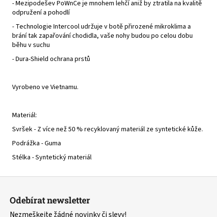
- Mezipodešev PoWnCe je mnohem lehčí aniž by ztratila na kvalitě
odpružení a pohodlí
- Technologie Intercool udržuje v botě přirozené mikroklima a
brání tak zapařování chodidla, vaše nohy budou po celou dobu
běhu v suchu
- Dura-Shield ochrana prstů
Vyrobeno ve Vietnamu.
Materiál:
Svršek - Z více než 50 % recyklovaný materiál ze syntetické kůže.
Podrážka - Guma
Stélka - Syntetický materiál
Z
á
Odebírat newsletter
p
Nezmeškejte žádné novinky či slevy!