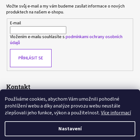
Vložte svůj e-mail a my vám budeme zasílat informace o nových
produktech na našem e-shopu.
E-mail
Vložením e-mailu souhlasíte s
podmínkami ochrany osobních
údajů
PŘIHLÁSIT SE
Kontakt
Používáme cookies, abychom Vám umožnili pohodlné
sasa
@
avlka.cz
prohlížení webu a díky analýze provozu webu neustále
+420 603 778 892
zlepšovali jeho funkce, výkon a použitelnost.
Více informací
https://www.facebook.com/avlka
Nastavení
Vytvořil Shoptet