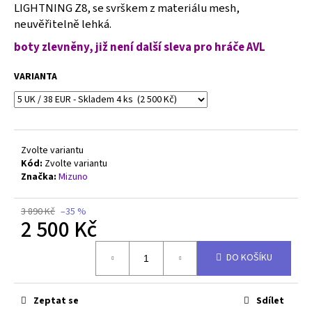
č
LIGHTNING Z8, se svrškem z materiálu mesh,
u
neuvěřitelně lehká.
j
boty zlevněny, již není další sleva pro hráče AVL
e
m
VARIANTA
e
MIZUNO
WAVE
RIDER
Zvolte variantu
29
Kód:
Zvolte variantu
-
Značka:
Mizuno
J1GC250352
2
690
3 890 Kč
–35 %
Kč
2 500 Kč
Původně:
3
Měrná
990
DO KOŠÍKU
cena:
Kč
Zeptat se
Sdílet