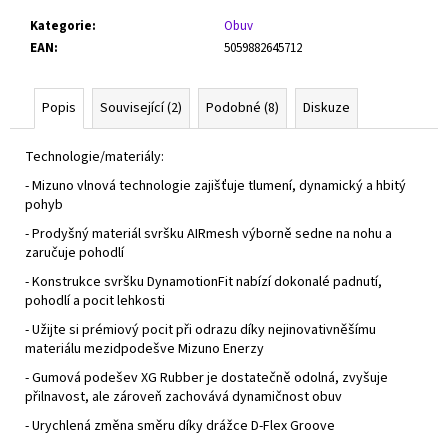
Kategorie
:
Obuv
EAN
:
5059882645712
Popis
Související (2)
Podobné (8)
Diskuze
Technologie/materiály:
- Mizuno vlnová technologie zajišťuje tlumení, dynamický a hbitý
pohyb
- Prodyšný materiál svršku AIRmesh výborně sedne na nohu a
zaručuje pohodlí
- Konstrukce svršku DynamotionFit nabízí dokonalé padnutí,
pohodlí a pocit lehkosti
- Užijte si prémiový pocit při odrazu díky nejinovativněšímu
materiálu mezidpodešve Mizuno Enerzy
- Gumová podešev XG Rubber je dostatečně odolná, zvyšuje
přilnavost, ale zároveň zachovává dynamičnost obuv
- Urychlená změna směru díky drážce D-Flex Groove