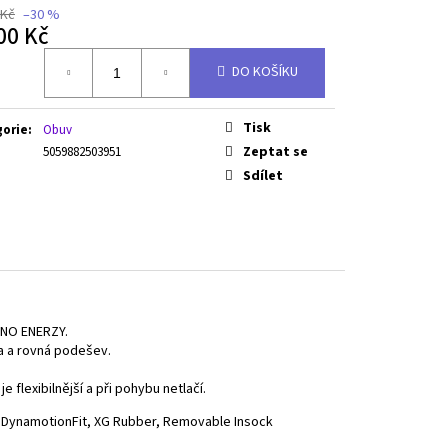
 Kč
–30 %
00 Kč
á
DO KOŠÍKU
Tisk
gorie
:
Obuv
Zeptat se
5059882503951
Sdílet
ZUNO ENERZY.
ka a rovná podešev.
flexibilnější a při pohybu netlačí.
 DynamotionFit, XG Rubber, Removable Insock