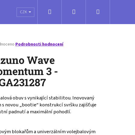
Hledat
Přihlášení
Nákupní
é poukazy
Obchodní podmínky
Kontakty
CZK
košík
né
dnoceno
Podrobnosti hodnocení
ení
tu
zuno Wave
mentum 3 -
GA231287
ček.
alová obuv s vynikající stabilitou. Inovovaný
 s novou „bootie“ konstrukcí svršku zajišťuje
ktní padnutí a maximální pohodlí.
ENTUM PRO MID -
ovým blokařům a univerzálním volejbalovým