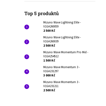
V1GA260059
l
2 500 Kč
Původně:
3 990 Kč
Top 5 produktů
Mizuno Wave Lightning Elite -
V1GA260059
2 500 Kč
Mizuno Wave Lightning Elite -
V1GA260039
2 500 Kč
Mizuno Wave Momentum Pro Mid -
V1GA254512
1 500 Kč
Mizuno Wave Momentum 3 -
V1GA231297
3 000 Kč
Mizuno Wave Momentum 3 -
V1GA231211
2 500 Kč