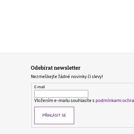
Z
á
Odebírat newsletter
p
Nezmeškejte žádné novinky či slevy!
a
t
E-mail
í
Vložením e-mailu souhlasíte s
podmínkami ochran
PŘIHLÁSIT SE