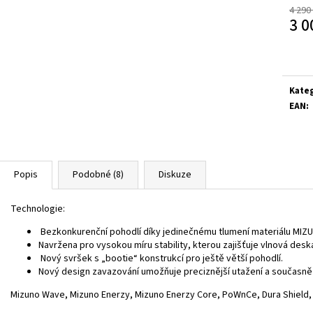
4 290
3 0
Měrn
cena:
Kate
EAN
:
Popis
Podobné (8)
Diskuze
Technologie:
Bezkonkurenční pohodlí díky jedinečnému tlumení materiálu MI
Navržena pro vysokou míru stability, kterou zajišťuje vlnová des
Nový svršek s „bootie“ konstrukcí pro ještě větší pohodlí.
Nový design zavazování umožňuje preciznější utažení a současně je 
Mizuno Wave, Mizuno Enerzy, Mizuno Enerzy Core, PoWnCe, Dura Shield,