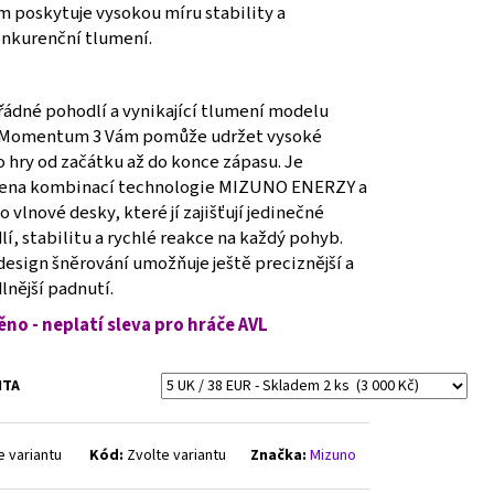
m poskytuje vysokou míru stability a
nkurenční tlumení.
ádné pohodlí a vynikající tlumení modelu
Momentum 3 Vám pomůže udržet vysoké
 hry od začátku až do konce zápasu. Je
ena kombinací technologie MIZUNO ENERZY a
 vlnové desky, které jí zajišťují jedinečné
í, stabilitu a rychlé reakce na každý pohyb.
esign šněrování umožňuje ještě preciznější a
lnější padnutí.
ěno - neplatí sleva pro hráče AVL
NTA
e variantu
Kód:
Zvolte variantu
Značka:
Mizuno