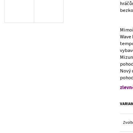
V1GA260039
V1GA254512
hráčů
2 500 Kč
1 500 Kč
bezko
Původně:
3 990 Kč
Původně:
2 990 Kč
Mimoř
Wave 
tempo
vybav
Mizuno
pohodl
Nový d
pohod
zlevn
VARIA
Zvolt