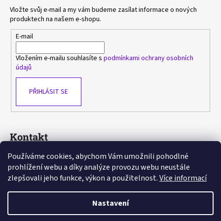
Vložte svůj e-mail a my vám budeme zasílat informace o nových
produktech na našem e-shopu.
E-mail
Vložením e-mailu souhlasíte s
podmínkami ochrany osobních
údajů
PŘIHLÁSIT SE
Kontakt
Používáme cookies, abychom Vám umožnili pohodlné
sasa
@
avlka.cz
prohlížení webu a díky analýze provozu webu neustále
+420 603 778 892
zlepšovali jeho funkce, výkon a použitelnost.
Více informací
https://www.facebook.com/avlka
Nastavení
Vytvořil Shoptet