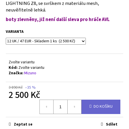
č
LIGHTNING Z8, se svrškem z materiálu mesh,
u
neuvěřitelně lehká.
j
boty zlevněny, již není další sleva pro hráče AVL
e
m
VARIANTA
e
MIZUNO
WAVE
MOMENTUM
Zvolte variantu
3
Kód:
Zvolte variantu
-
Značka:
Mizuno
V1GA231211
2
500
3 890 Kč
–35 %
Kč
2 500 Kč
Původně:
4
Měrná
290
DO KOŠÍKU
cena:
Kč
Zeptat se
Sdílet