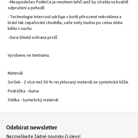
- Mezipodešev PoWnCe je mnohem lehčí aniž by ztratila na kvalitě
odpružení a pohodlí
- Technologie Intercool udržuje v botě přirozené mikroklima a
brání tak zapařování chodidla, vaše nohy budou po celou dobu
běhu v suchu
- Dura-Shield ochrana prstů
Vyrobeno ve Vietnamu.
Materiál:
Svršek - Z více než 50 % recyklovaný materiál ze syntetické kůže.
Podrážka - Guma
Stélka - Syntetický materiál
Z
á
Odebírat newsletter
p
Nezmeškejte žádné novinky či slevy!