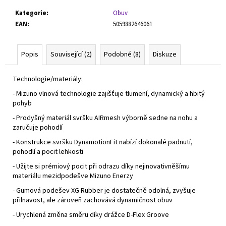
Kategorie
:
Obuv
EAN
:
5059882646061
Popis
Související (2)
Podobné (8)
Diskuze
Technologie/materiály:
- Mizuno vlnová technologie zajišťuje tlumení, dynamický a hbitý
pohyb
- Prodyšný materiál svršku AIRmesh výborně sedne na nohu a
zaručuje pohodlí
- Konstrukce svršku DynamotionFit nabízí dokonalé padnutí,
pohodlí a pocit lehkosti
- Užijte si prémiový pocit při odrazu díky nejinovativněšímu
materiálu mezidpodešve Mizuno Enerzy
- Gumová podešev XG Rubber je dostatečně odolná, zvyšuje
přilnavost, ale zároveň zachovává dynamičnost obuv
- Urychlená změna směru díky drážce D-Flex Groove