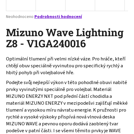
a
j
Průměrné
Neohodnoceno
Podrobnosti hodnocení
í
hodnocení
produktu
Mizuno Wave Lightning
t
je
?
0,0
Z8 - V1GA240016
z
5
hvězdiček.
Optimální tlumení při velmi nízké váze. Pro hráče, kteří
chtějí obuv speciálně vyvinutou pro specifický rychlý a
HLEDAT
hbitý pohyb při volejbalové hře.
Podejte svůj nejlepší výkon v této pohodlné obuvi nabité
prvky vyvinutými speciálně pro volejbal. Materiál
D
MIZUNO ENERZY NXT pod přední částí chodidla a
o
materiál MIZUNO ENERZY v mezipodešvi zajišťují měkké
p
tlumení a vysokou míru návratu energie. K pružnosti pro
o
rychlé a vysoké výskoky přispívá nová vlnová deska
r
MIZUNO WAVE a pevnou oporu dodává zaoblený tvar
u
podešve v patní části. I se všemi těmito prvky je WAVE