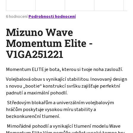
a
j
Průměrné
6 hodnocení
Podrobnosti hodnocení
í
hodnocení
produktu
Mizuno Wave
t
je
?
2,3
Momentum Elite -
z
V1GA251221
5
hvězdiček.
Momentum ELITE je bota, kterou si tvoje noha zaslouží.
HLEDAT
Volejbalová obuv s vynikající stabilitou. Inovovaný design
s novou „bootie“ konstrukcí svršku zajišťuje perfektní
padnutí a maximální pohodlí.
D
o
Středovým blokařům a univerzálním volejbalovým
p
hráčům poskytuje vysokou míru stability a
o
bezkonkurenční tlumení.
r
Mimořádné pohodlí a vynikající tlumení modelu Wave
u
Momentum Elite Vám pomůže udržet vysoké tempo hry