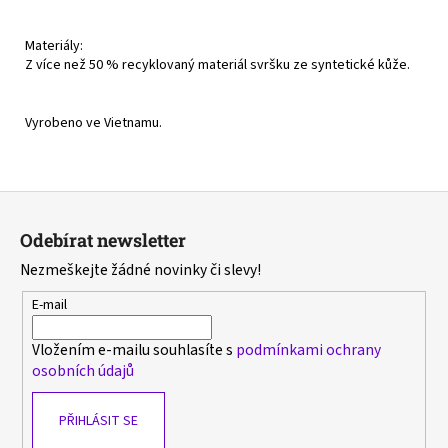
Materiály:
Z více než 50 % recyklovaný materiál svršku ze syntetické kůže.
Vyrobeno ve Vietnamu.
Z
á
Odebírat newsletter
p
Nezmeškejte žádné novinky či slevy!
a
t
E-mail
í
Vložením e-mailu souhlasíte s
podmínkami ochrany
osobních údajů
PŘIHLÁSIT SE