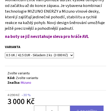
č
od začátku až do konce zápasu. Je vybavena kombinací
u
technologie MIZUNO ENERZY a Mizuno vlnové desky,
j
e
které jí zajišťují jedinečné pohodlí, stabilitu a rychlé
m
reakce na každý pohyb. Nový design šněrování umožňuje
e
ještě preciznější a pohodlnější padnutí.
na boty se již nevztahuje sleva pro hráče AVL
MIZUNO
WAVE
VARIANTA
MOMENTUM
PRO
MID
-
V1GA254512
Zvolte variantu
1
Kód:
Zvolte variantu
500
Kč
Značka:
Mizuno
Původně:
2
4 290 Kč
–30 %
990
3 000 Kč
Kč
Měrná