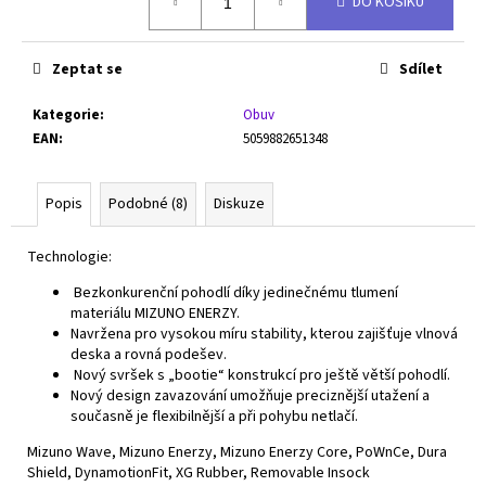
DO KOŠÍKU
cena:
Zeptat se
Sdílet
Kategorie
:
Obuv
EAN
:
5059882651348
Popis
Podobné (8)
Diskuze
Technologie:
Bezkonkurenční pohodlí díky jedinečnému tlumení
materiálu MIZUNO ENERZY.
Navržena pro vysokou míru stability, kterou zajišťuje vlnová
deska a rovná podešev.
Nový svršek s „bootie“ konstrukcí pro ještě větší pohodlí.
Nový design zavazování umožňuje preciznější utažení a
současně je flexibilnější a při pohybu netlačí.
Mizuno Wave, Mizuno Enerzy, Mizuno Enerzy Core, PoWnCe, Dura
Shield, DynamotionFit, XG Rubber, Removable Insock