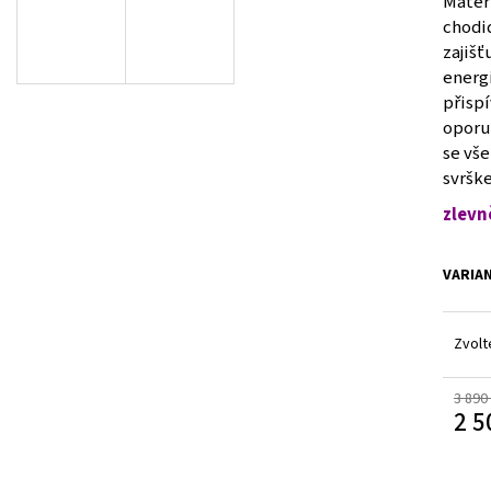
Mater
V1GA254001
BÍLÉ
chodi
1 500 Kč
225 Kč
Původně:
2 990 Kč
zajišť
energi
přisp
oporu 
se vš
svršk
zlevn
VARIA
Zvolt
3 890
2 5
Měrn
cena: