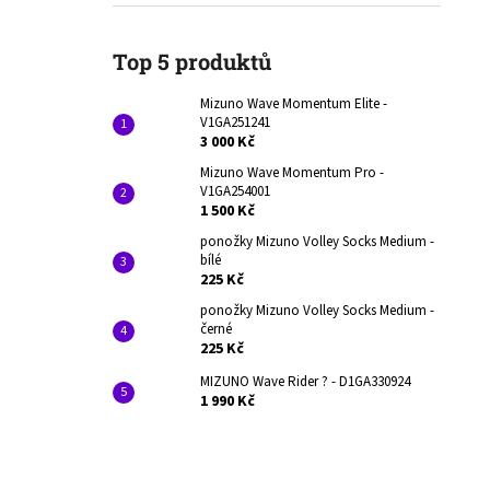
V1GA251241
l
3 000 Kč
Původně:
4 290 Kč
Top 5 produktů
Mizuno Wave Momentum Elite -
V1GA251241
3 000 Kč
Mizuno Wave Momentum Pro -
V1GA254001
1 500 Kč
ponožky Mizuno Volley Socks Medium -
bílé
225 Kč
ponožky Mizuno Volley Socks Medium -
černé
225 Kč
MIZUNO Wave Rider ? - D1GA330924
1 990 Kč