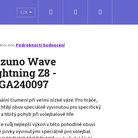
Hledat
Přihlášení
Nákupní
é poukazy
Obchodní podmínky
Kontakty
CZK
košík
né
dnoceno
Podrobnosti hodnocení
ení
tu
zuno Wave
ghtning Z8 -
GA240097
ček.
lní tlumení při velmi nízké váze. Pro hráče,
chtějí obuv speciálně vyvinutou pro specifický
 a hbitý pohyb při volejbalové hře.
e svůj nejlepší výkon v této pohodlné obuvi
 prvky vyvinutými speciálně pro volejbal.
VOLLEY SOCKS MEDIUM -