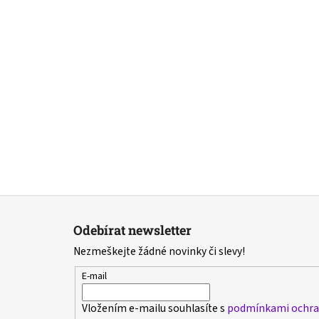
Z
á
Odebírat newsletter
p
Nezmeškejte žádné novinky či slevy!
a
t
E-mail
í
Vložením e-mailu souhlasíte s
podmínkami ochran