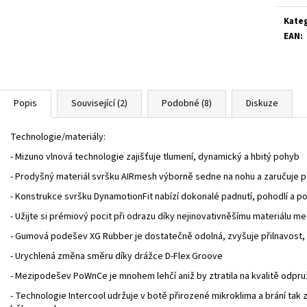
Kate
EAN
:
Popis
Související (2)
Podobné (8)
Diskuze
Technologie/materiály:
- Mizuno vlnová technologie zajišťuje tlumení, dynamický a hbitý pohyb
- Prodyšný materiál svršku AIRmesh výborně sedne na nohu a zaručuje p
- Konstrukce svršku DynamotionFit nabízí dokonalé padnutí, pohodlí a po
- Užijte si prémiový pocit při odrazu díky nejinovativněšímu materiálu
- Gumová podešev XG Rubber je dostatečně odolná, zvyšuje přilnavost
- Urychlená změna směru díky drážce D-Flex Groove
- Mezipodešev PoWnCe je mnohem lehčí aniž by ztratila na kvalitě odpru
- Technologie Intercool udržuje v botě přirozené mikroklima a brání ta