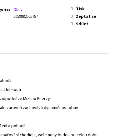
Tisk
gorie
:
Obuv
Zeptat se
5059882505757
Sdílet
ohodlí
cit lehkosti
 mezidpodešve Mizuno Enerzy
, ale zároveň zachovává dynamičnost obuv
žení a pohodlí
k zapařování chodidla, vaše nohy budou po celou dobu