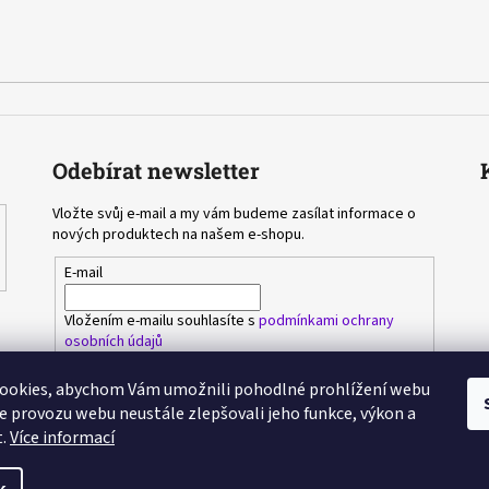
Odebírat newsletter
Vložte svůj e-mail a my vám budeme zasílat informace o
nových produktech na našem e-shopu.
E-mail
Vložením e-mailu souhlasíte s
podmínkami ochrany
osobních údajů
ookies, abychom Vám umožnili pohodlné prohlížení webu
PŘIHLÁSIT SE
ze provozu webu neustále zlepšovali jeho funkce, výkon a
t.
Více informací
ěné