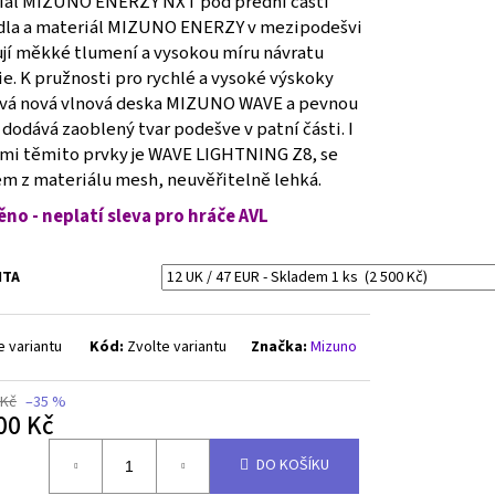
iál MIZUNO ENERZY NXT pod přední částí
dla a materiál MIZUNO ENERZY v mezipodešvi
ují měkké tlumení a vysokou míru návratu
e. K pružnosti pro rychlé a vysoké výskoky
ívá nová vlnová deska MIZUNO WAVE a pevnou
dodává zaoblený tvar podešve v patní části. I
emi těmito prvky je WAVE LIGHTNING Z8, se
em z materiálu mesh, neuvěřitelně lehká.
ěno - neplatí sleva pro hráče AVL
NTA
e variantu
Kód:
Zvolte variantu
Značka:
Mizuno
 Kč
–35 %
00 Kč
á
DO KOŠÍKU