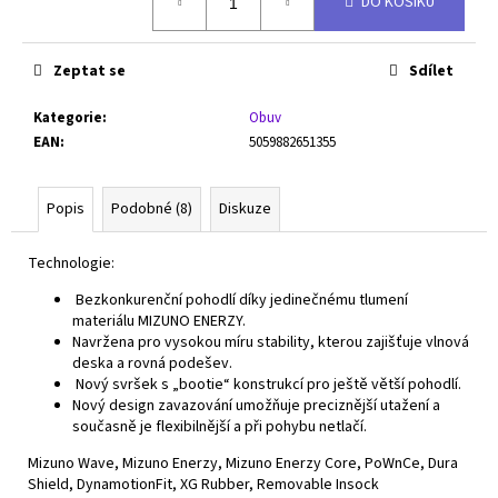
DO KOŠÍKU
cena:
Zeptat se
Sdílet
Kategorie
:
Obuv
EAN
:
5059882651355
Popis
Podobné (8)
Diskuze
Technologie:
Bezkonkurenční pohodlí díky jedinečnému tlumení
materiálu MIZUNO ENERZY.
Navržena pro vysokou míru stability, kterou zajišťuje vlnová
deska a rovná podešev.
Nový svršek s „bootie“ konstrukcí pro ještě větší pohodlí.
Nový design zavazování umožňuje preciznější utažení a
současně je flexibilnější a při pohybu netlačí.
Mizuno Wave, Mizuno Enerzy, Mizuno Enerzy Core, PoWnCe, Dura
Shield, DynamotionFit, XG Rubber, Removable Insock