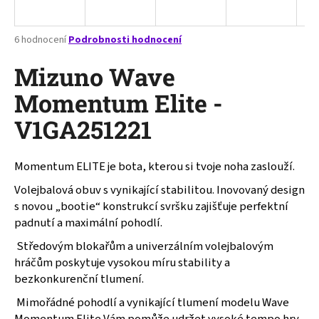
a
j
Průměrné
6 hodnocení
Podrobnosti hodnocení
í
hodnocení
produktu
Mizuno Wave
t
je
?
2,3
Momentum Elite -
z
V1GA251221
5
hvězdiček.
Momentum ELITE je bota, kterou si tvoje noha zaslouží.
HLEDAT
Volejbalová obuv s vynikající stabilitou. Inovovaný design
s novou „bootie“ konstrukcí svršku zajišťuje perfektní
padnutí a maximální pohodlí.
D
o
Středovým blokařům a univerzálním volejbalovým
p
hráčům poskytuje vysokou míru stability a
o
bezkonkurenční tlumení.
r
Mimořádné pohodlí a vynikající tlumení modelu Wave
u
Momentum Elite Vám pomůže udržet vysoké tempo hry