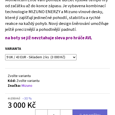
č
od začátku až do konce zápasu. Je vybavena kombinací
u
technologie MIZUNO ENERZY a Mizuno vlnové desky,
j
e
které jí zajišťují jedinečné pohodlí, stabilitu a rychlé
m
reakce na každý pohyb. Nový design šněrování umožňuje
e
ještě preciznější a pohodlnější padnutí.
na boty se již nevztahuje sleva pro hráče AVL
MIZUNO
WAVE
VARIANTA
LIGHTNING
ELITE
-
V1GA260039
2
Zvolte variantu
500
Kód:
Zvolte variantu
Kč
Původně:
Značka:
Mizuno
3
990
4 290 Kč
–30 %
Kč
3 000 Kč
Měrná