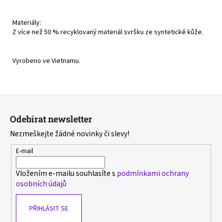
Materiály:
Z více než 50 % recyklovaný materiál svršku ze syntetické kůže.
Vyrobeno ve Vietnamu.
Z
á
Odebírat newsletter
p
Nezmeškejte žádné novinky či slevy!
a
t
E-mail
í
Vložením e-mailu souhlasíte s
podmínkami ochrany
osobních údajů
PŘIHLÁSIT SE