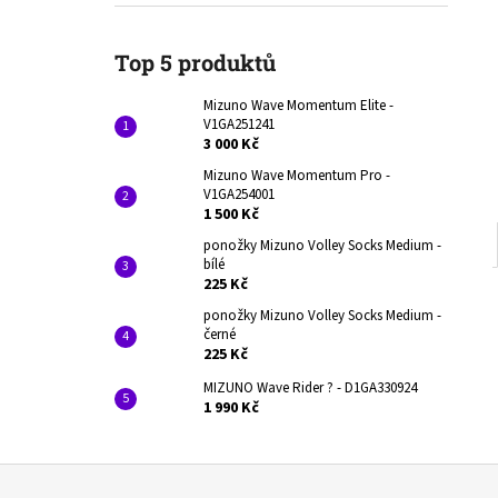
V1GA251241
l
3 000 Kč
Původně:
4 290 Kč
Top 5 produktů
Mizuno Wave Momentum Elite -
V1GA251241
3 000 Kč
Mizuno Wave Momentum Pro -
V1GA254001
1 500 Kč
ponožky Mizuno Volley Socks Medium -
bílé
225 Kč
ponožky Mizuno Volley Socks Medium -
černé
225 Kč
MIZUNO Wave Rider ? - D1GA330924
1 990 Kč
Z