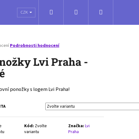
Hledat
Přihlášení
Nákupní
é poukazy
Obchodní podmínky
Kontakty
CZK
košík
né
ocení
Podrobnosti hodnocení
ení
tu
nožky Lvi Praha -
lé
ček.
ovní ponožky s logem Lvi Praha!
NTA
e
Kód:
Zvolte
Značka:
Lvi
ntu
variantu
Praha
VOLLEY SOCKS MEDIUM -