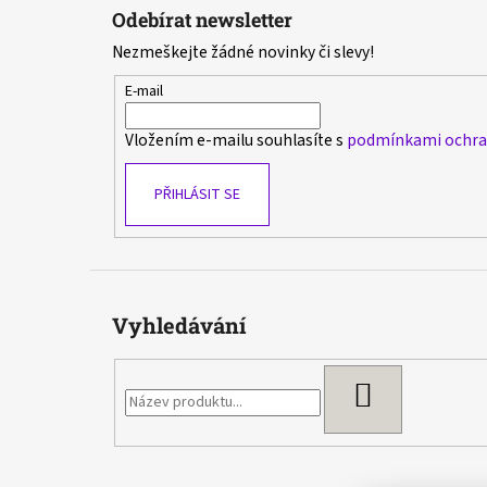
á
Odebírat newsletter
p
Nezmeškejte žádné novinky či slevy!
a
t
E-mail
í
Vložením e-mailu souhlasíte s
podmínkami ochran
PŘIHLÁSIT SE
Vyhledávání
HLEDAT