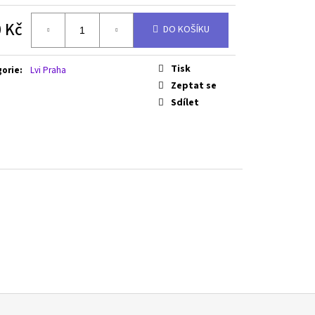
 Kč
DO KOŠÍKU
á
Tisk
gorie
:
Lvi Praha
Zeptat se
Sdílet