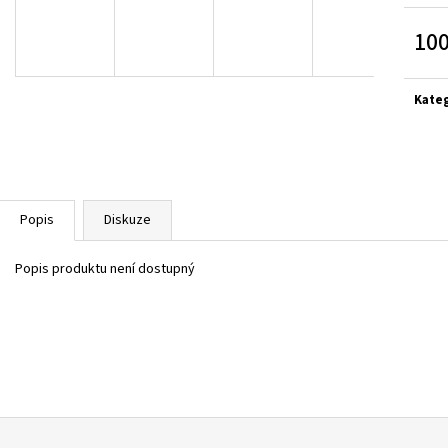
V1GA254001
BÍLÉ
1 500 Kč
225 Kč
100
Původně:
2 990 Kč
Měrn
cena:
Kate
Popis
Diskuze
Popis produktu není dostupný