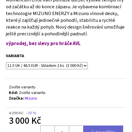
č
od začátku až do konce zápasu. Je vybavena kombinací
u
technologie MIZUNO ENERZY a Mizuno vlnové desky,
j
e
které jí zajišťují jedinečné pohodlí, stabilitu a rychlé
m
reakce na každý pohyb. Nový design šněrování umožňuje
e
ještě preciznější a pohodlnější padnutí.
výprodej, bez slevy pro hráče AVL
MIZUNO
WAVE
VARIANTA
MOMENTUM
PRO
-
V1GA254082
2
Zvolte variantu
550
Kód:
Zvolte variantu
Kč
Původně:
Značka:
Mizuno
2
790
4 290 Kč
–30 %
Kč
3 000 Kč
Měrná