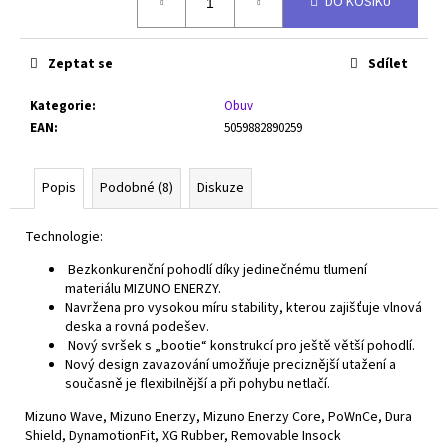
DO KOŠÍKU
cena:
Zeptat se
Sdílet
Kategorie
:
Obuv
EAN
:
5059882890259
Popis
Podobné (8)
Diskuze
Technologie:
Bezkonkurenční pohodlí díky jedinečnému tlumení
materiálu MIZUNO ENERZY.
Navržena pro vysokou míru stability, kterou zajišťuje vlnová
deska a rovná podešev.
Nový svršek s „bootie“ konstrukcí pro ještě větší pohodlí.
Nový design zavazování umožňuje preciznější utažení a
současně je flexibilnější a při pohybu netlačí.
Mizuno Wave, Mizuno Enerzy, Mizuno Enerzy Core, PoWnCe, Dura
Shield, DynamotionFit, XG Rubber, Removable Insock