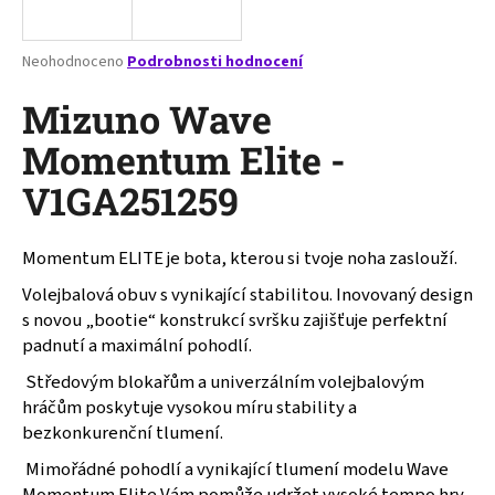
a
j
Průměrné
Neohodnoceno
Podrobnosti hodnocení
í
hodnocení
produktu
Mizuno Wave
t
je
?
0,0
Momentum Elite -
z
V1GA251259
5
hvězdiček.
Momentum ELITE je bota, kterou si tvoje noha zaslouží.
HLEDAT
Volejbalová obuv s vynikající stabilitou. Inovovaný design
s novou „bootie“ konstrukcí svršku zajišťuje perfektní
padnutí a maximální pohodlí.
D
o
Středovým blokařům a univerzálním volejbalovým
p
hráčům poskytuje vysokou míru stability a
o
bezkonkurenční tlumení.
r
Mimořádné pohodlí a vynikající tlumení modelu Wave
u
Momentum Elite Vám pomůže udržet vysoké tempo hry