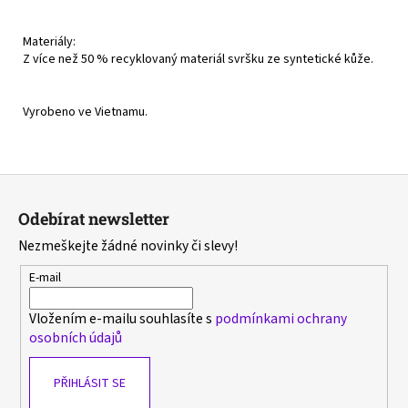
Materiály:
Z více než 50 % recyklovaný materiál svršku ze syntetické kůže.
Vyrobeno ve Vietnamu.
Z
á
Odebírat newsletter
p
Nezmeškejte žádné novinky či slevy!
a
t
E-mail
í
Vložením e-mailu souhlasíte s
podmínkami ochrany
osobních údajů
PŘIHLÁSIT SE