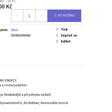
 Kč
–30 %
00 Kč
á
DO KOŠÍKU
Tisk
gorie
:
Obuv
Zeptat se
5059882890068
Sdílet
ZUNO ENERZY.
ka a rovná podešev.
flexibilnější a při pohybu netlačí.
 DynamotionFit, XG Rubber, Removable Insock