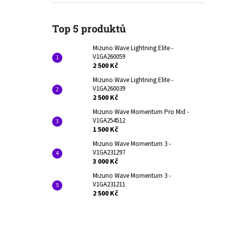
V1GA260059
l
2 500 Kč
Původně:
3 990 Kč
Top 5 produktů
Mizuno Wave Lightning Elite -
V1GA260059
2 500 Kč
Mizuno Wave Lightning Elite -
V1GA260039
2 500 Kč
Mizuno Wave Momentum Pro Mid -
V1GA254512
1 500 Kč
Mizuno Wave Momentum 3 -
V1GA231297
3 000 Kč
Mizuno Wave Momentum 3 -
V1GA231211
2 500 Kč