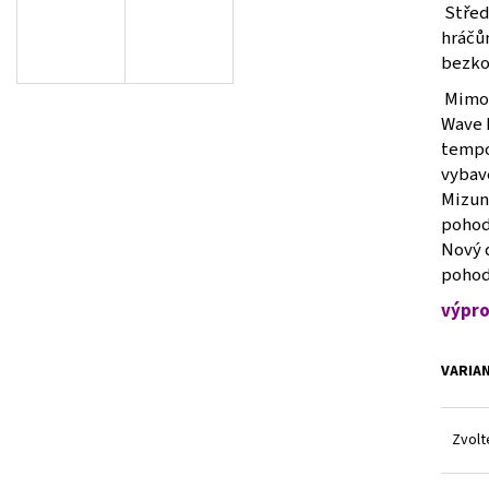
V1GA260039
V1GA254512
Střed
2 500 Kč
1 500 Kč
hráčů
Původně:
3 990 Kč
Původně:
2 990 Kč
bezko
Mimoř
Wave 
tempo
vybav
Mizuno
pohodl
Nový d
pohod
výpro
VARIA
Zvolt