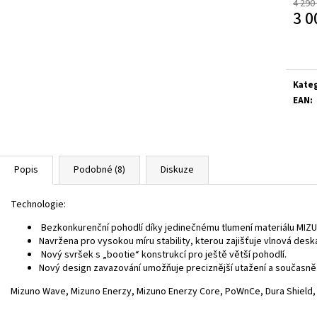
4 290
3 0
Měrn
cena:
Kate
EAN
:
Popis
Podobné (8)
Diskuze
Technologie:
Bezkonkurenční pohodlí díky jedinečnému tlumení materiálu MI
Navržena pro vysokou míru stability, kterou zajišťuje vlnová des
Nový svršek s „bootie“ konstrukcí pro ještě větší pohodlí.
Nový design zavazování umožňuje preciznější utažení a současně je 
Mizuno Wave, Mizuno Enerzy, Mizuno Enerzy Core, PoWnCe, Dura Shield,