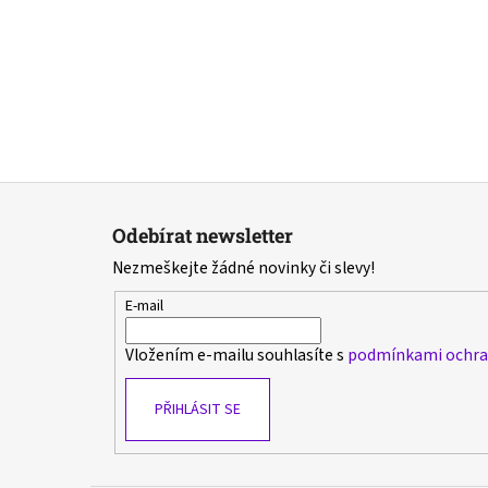
Z
á
Odebírat newsletter
p
Nezmeškejte žádné novinky či slevy!
a
t
E-mail
í
Vložením e-mailu souhlasíte s
podmínkami ochran
PŘIHLÁSIT SE