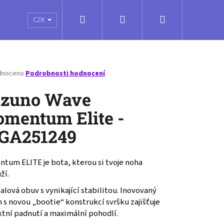
Hledat
Přihlášení
Nákupní
é poukazy
Obchodní podmínky
Kontakty
CZK
košík
né
dnoceno
Podrobnosti hodnocení
ení
tu
zuno Wave
mentum Elite -
GA251249
ček.
tum ELITE je bota, kterou si tvoje noha
ží.
alová obuv s vynikající stabilitou. Inovovaný
 s novou „bootie“ konstrukcí svršku zajišťuje
ktní padnutí a maximální pohodlí.
ENTUM PRO MID -