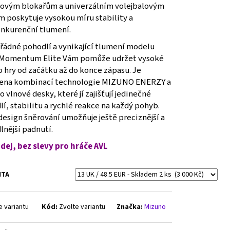
ovým blokařům a univerzálním volejbalovým
m poskytuje vysokou míru stability a
nkurenční tlumení.
ádné pohodlí a vynikající tlumení modelu
Momentum Elite Vám pomůže udržet vysoké
 hry od začátku až do konce zápasu. Je
ena kombinací technologie MIZUNO ENERZY a
 vlnové desky, které jí zajišťují jedinečné
í, stabilitu a rychlé reakce na každý pohyb.
esign šněrování umožňuje ještě preciznější a
lnější padnutí.
dej, bez slevy pro hráče AVL
NTA
e variantu
Kód:
Zvolte variantu
Značka:
Mizuno