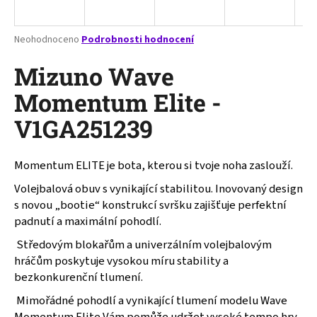
a
j
Průměrné
Neohodnoceno
Podrobnosti hodnocení
í
hodnocení
produktu
Mizuno Wave
t
je
?
0,0
Momentum Elite -
z
V1GA251239
5
hvězdiček.
Momentum ELITE je bota, kterou si tvoje noha zaslouží.
HLEDAT
Volejbalová obuv s vynikající stabilitou. Inovovaný design
s novou „bootie“ konstrukcí svršku zajišťuje perfektní
padnutí a maximální pohodlí.
D
o
Středovým blokařům a univerzálním volejbalovým
p
hráčům poskytuje vysokou míru stability a
o
bezkonkurenční tlumení.
r
Mimořádné pohodlí a vynikající tlumení modelu Wave
u
Momentum Elite Vám pomůže udržet vysoké tempo hry