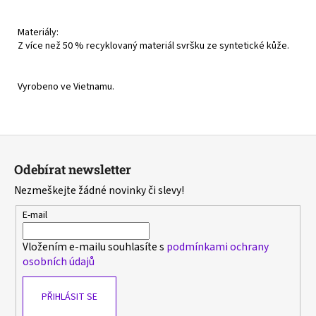
Materiály:
Z více než 50 % recyklovaný materiál svršku ze syntetické kůže.
Vyrobeno ve Vietnamu.
Z
á
Odebírat newsletter
p
Nezmeškejte žádné novinky či slevy!
a
t
E-mail
í
Vložením e-mailu souhlasíte s
podmínkami ochrany
osobních údajů
PŘIHLÁSIT SE