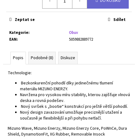
DO KOŠÍKU
cena:
Zeptat se
Sdílet
Kategorie
:
Obuv
EAN
:
5059882889772
Popis
Podobné (8)
Diskuze
Technologie:
Bezkonkurenční pohodlí díky jedinečnému tlumení
materiálu MIZUNO ENERZY.
Navržena pro vysokou míru stability, kterou zajišťuje vlnová
deska a rovná podešev.
Nový svršek s „bootie“ konstrukcí pro ještě větší pohodlí.
Nový design zavazování umožňuje preciznější utažení a
současně je flexibilnější a při pohybu netlačí.
Mizuno Wave, Mizuno Enerzy, Mizuno Enerzy Core, PoWnCe, Dura
Shield, DynamotionFit, XG Rubber, Removable Insock