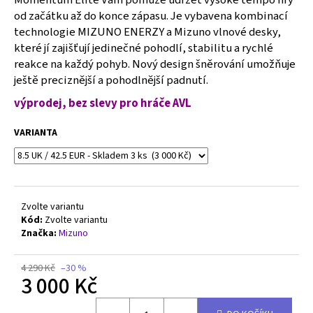
č
od začátku až do konce zápasu. Je vybavena kombinací
u
technologie MIZUNO ENERZY a Mizuno vlnové desky,
j
e
které jí zajišťují jedinečné pohodlí, stabilitu a rychlé
m
reakce na každý pohyb. Nový design šněrování umožňuje
e
ještě preciznější a pohodlnější padnutí.
výprodej, bez slevy pro hráče AVL
MIZUNO
WAVE
VARIANTA
RIDER
29
-
J1GC250352
2
Zvolte variantu
690
Kód:
Zvolte variantu
Kč
Původně:
Značka:
Mizuno
3
990
4 290 Kč
–30 %
Kč
3 000 Kč
Měrná