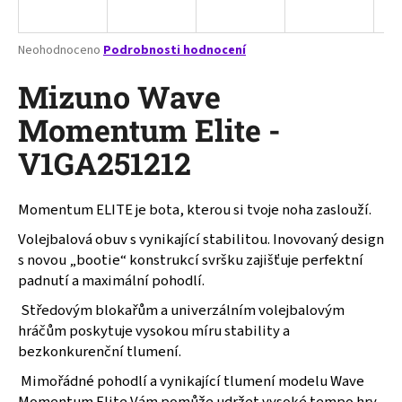
a
j
Průměrné
Neohodnoceno
Podrobnosti hodnocení
í
hodnocení
produktu
Mizuno Wave
t
je
?
0,0
Momentum Elite -
z
V1GA251212
5
hvězdiček.
Momentum ELITE je bota, kterou si tvoje noha zaslouží.
HLEDAT
Volejbalová obuv s vynikající stabilitou. Inovovaný design
s novou „bootie“ konstrukcí svršku zajišťuje perfektní
padnutí a maximální pohodlí.
D
o
Středovým blokařům a univerzálním volejbalovým
p
hráčům poskytuje vysokou míru stability a
o
bezkonkurenční tlumení.
r
Mimořádné pohodlí a vynikající tlumení modelu Wave
u
Momentum Elite Vám pomůže udržet vysoké tempo hry