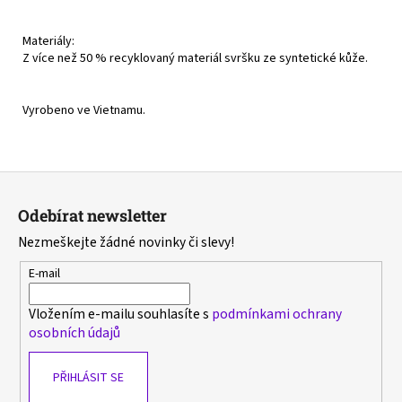
Materiály:
Z více než 50 % recyklovaný materiál svršku ze syntetické kůže.
Vyrobeno ve Vietnamu.
Z
á
Odebírat newsletter
p
Nezmeškejte žádné novinky či slevy!
a
t
E-mail
í
Vložením e-mailu souhlasíte s
podmínkami ochrany
osobních údajů
PŘIHLÁSIT SE