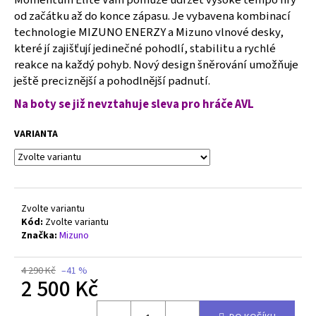
č
od začátku až do konce zápasu. Je vybavena kombinací
u
technologie MIZUNO ENERZY a Mizuno vlnové desky,
j
e
které jí zajišťují jedinečné pohodlí, stabilitu a rychlé
m
reakce na každý pohyb. Nový design šněrování umožňuje
e
ještě preciznější a pohodlnější padnutí.
Na boty se již nevztahuje sleva pro hráče AVL
MIZUNO
WAVE
VARIANTA
LIGHTNING
ELITE
-
V1GA260059
2
Zvolte variantu
500
Kód:
Zvolte variantu
Kč
Původně:
Značka:
Mizuno
3
990
4 290 Kč
–41 %
Kč
2 500 Kč
Měrná