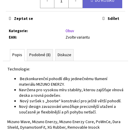
DO KOŠÍKU
cena:
Zeptat se
Sdílet
Kategorie
:
Obuv
EAN
:
Zvolte variantu
Popis
Podobné (8)
Diskuze
Technologie:
Bezkonkurenční pohodlí díky jedinečnému tlumení
materiálu MIZUNO ENERZY.
Navržena pro vysokou míru stability, kterou zajišťuje vlnová
deska a rovná podešev.
Nový svršek s „bootie“ konstrukcí pro ještě větší pohodlí.
Nový design zavazování umožňuje preciznější utažení a
současně je flexibilnější a při pohybu netlačí.
Mizuno Wave, Mizuno Enerzy, Mizuno Enerzy Core, PoWnCe, Dura
Shield, DynamotionFit, XG Rubber, Removable Insock