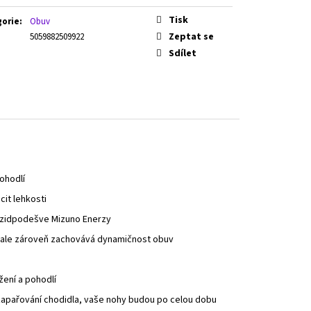
Tisk
gorie
:
Obuv
Zeptat se
5059882509922
Sdílet
ohodlí
cit lehkosti
 mezidpodešve Mizuno Enerzy
, ale zároveň zachovává dynamičnost obuv
žení a pohodlí
k zapařování chodidla, vaše nohy budou po celou dobu