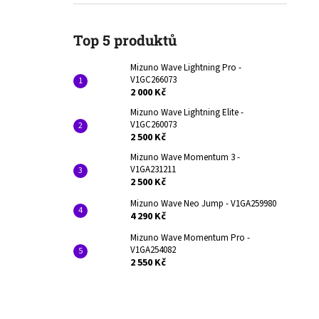
2 000 Kč
l
Původně:
3 290 Kč
Top 5 produktů
Mizuno Wave Lightning Pro -
V1GC266073
2 000 Kč
Mizuno Wave Lightning Elite -
V1GC260073
2 500 Kč
Mizuno Wave Momentum 3 -
V1GA231211
2 500 Kč
Mizuno Wave Neo Jump - V1GA259980
4 290 Kč
Mizuno Wave Momentum Pro -
V1GA254082
2 550 Kč