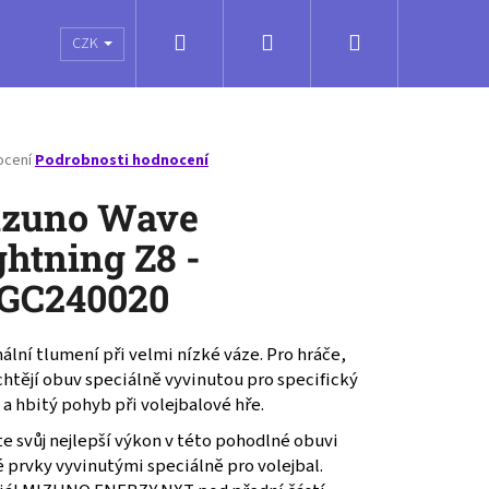
Hledat
Přihlášení
Nákupní
é poukazy
Obchodní podmínky
Kontakty
CZK
košík
né
ocení
Podrobnosti hodnocení
ení
tu
zuno Wave
ghtning Z8 -
GC240020
ček.
lní tlumení při velmi nízké váze. Pro hráče,
chtějí obuv speciálně vyvinutou pro specifický
 a hbitý pohyb při volejbalové hře.
e svůj nejlepší výkon v této pohodlné obuvi
 prvky vyvinutými speciálně pro volejbal.
ENTUM 3 - V1GA231211