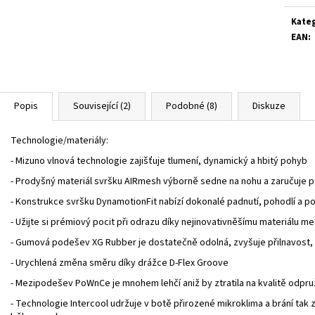
Kate
EAN
:
Popis
Související (2)
Podobné (8)
Diskuze
Technologie/materiály:
- Mizuno vlnová technologie zajišťuje tlumení, dynamický a hbitý pohyb
- Prodyšný materiál svršku AIRmesh výborně sedne na nohu a zaručuje p
- Konstrukce svršku DynamotionFit nabízí dokonalé padnutí, pohodlí a po
- Užijte si prémiový pocit při odrazu díky nejinovativněšímu materiálu
- Gumová podešev XG Rubber je dostatečně odolná, zvyšuje přilnavost
- Urychlená změna směru díky drážce D-Flex Groove
- Mezipodešev PoWnCe je mnohem lehčí aniž by ztratila na kvalitě odpru
- Technologie Intercool udržuje v botě přirozené mikroklima a brání ta