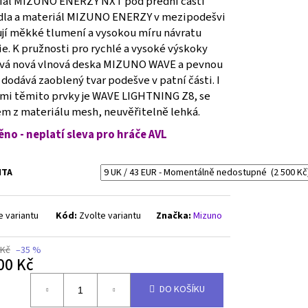
iál MIZUNO ENERZY NXT pod přední částí
dla a materiál MIZUNO ENERZY v mezipodešvi
ují měkké tlumení a vysokou míru návratu
e. K pružnosti pro rychlé a vysoké výskoky
ívá nová vlnová deska MIZUNO WAVE a pevnou
dodává zaoblený tvar podešve v patní části. I
emi těmito prvky je WAVE LIGHTNING Z8, se
em z materiálu mesh, neuvěřitelně lehká.
ěno - neplatí sleva pro hráče AVL
NTA
e variantu
Kód:
Zvolte variantu
Značka:
Mizuno
 Kč
–35 %
00 Kč
á
DO KOŠÍKU