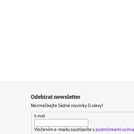
Z
á
Odebírat newsletter
p
Nezmeškejte žádné novinky či slevy!
a
t
E-mail
í
Vložením e-mailu souhlasíte s
podmínkami ochran