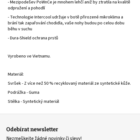
- Mezipodešev PoWnCe je mnohem lehčí aniž by ztratila na kvalitě
odpružení a pohodlí
- Technologie Intercool udržuje v botě přirozené mikroklima a
brání tak zapařování chodidla, vaše nohy budou po celou dobu
běhu v suchu
- Dura-Shield ochrana prstů
Vyrobeno ve Vietnamu.
Materiál:
Svršek - Z více než 50 % recyklovaný materiál ze syntetické kůže.
Podrážka - Guma
Stélka - Syntetický materiál
Z
á
Odebírat newsletter
p
Nezmeškejte žádné novinky či slevy!