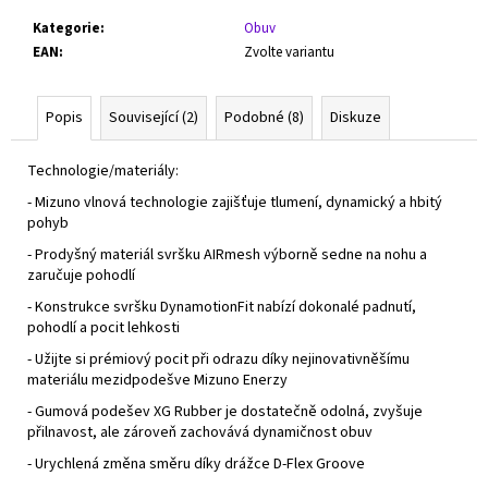
Kategorie
:
Obuv
EAN
:
Zvolte variantu
Popis
Související (2)
Podobné (8)
Diskuze
Technologie/materiály:
- Mizuno vlnová technologie zajišťuje tlumení, dynamický a hbitý
pohyb
- Prodyšný materiál svršku AIRmesh výborně sedne na nohu a
zaručuje pohodlí
- Konstrukce svršku DynamotionFit nabízí dokonalé padnutí,
pohodlí a pocit lehkosti
- Užijte si prémiový pocit při odrazu díky nejinovativněšímu
materiálu mezidpodešve Mizuno Enerzy
- Gumová podešev XG Rubber je dostatečně odolná, zvyšuje
přilnavost, ale zároveň zachovává dynamičnost obuv
- Urychlená změna směru díky drážce D-Flex Groove