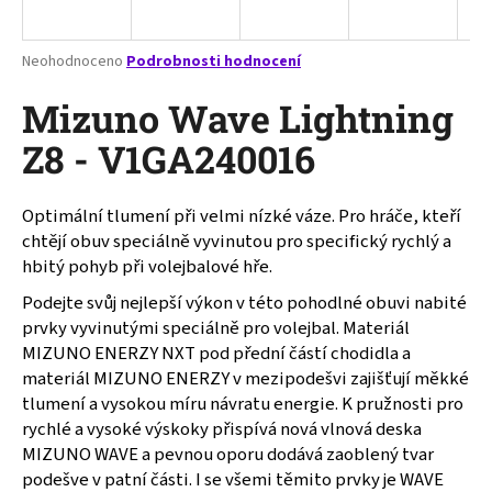
a
j
Průměrné
Neohodnoceno
Podrobnosti hodnocení
í
hodnocení
produktu
Mizuno Wave Lightning
t
je
?
0,0
Z8 - V1GA240016
z
5
hvězdiček.
Optimální tlumení při velmi nízké váze. Pro hráče, kteří
chtějí obuv speciálně vyvinutou pro specifický rychlý a
HLEDAT
hbitý pohyb při volejbalové hře.
Podejte svůj nejlepší výkon v této pohodlné obuvi nabité
prvky vyvinutými speciálně pro volejbal. Materiál
D
MIZUNO ENERZY NXT pod přední částí chodidla a
o
materiál MIZUNO ENERZY v mezipodešvi zajišťují měkké
p
tlumení a vysokou míru návratu energie. K pružnosti pro
o
rychlé a vysoké výskoky přispívá nová vlnová deska
r
MIZUNO WAVE a pevnou oporu dodává zaoblený tvar
u
podešve v patní části. I se všemi těmito prvky je WAVE