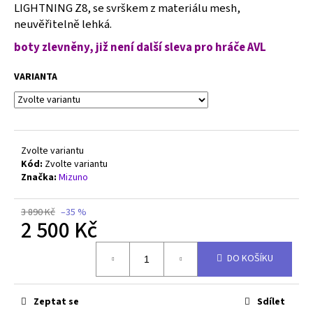
č
LIGHTNING Z8, se svrškem z materiálu mesh,
u
neuvěřitelně lehká.
j
boty zlevněny, již není další sleva pro hráče AVL
e
m
VARIANTA
e
SPIKEBALL
WEEKENDER
SET
Zvolte variantu
1
Kód:
Zvolte variantu
959
Značka:
Mizuno
Kč
Původně:
1
3 890 Kč
–35 %
990
2 500 Kč
Kč
Měrná
DO KOŠÍKU
cena:
Zeptat se
Sdílet