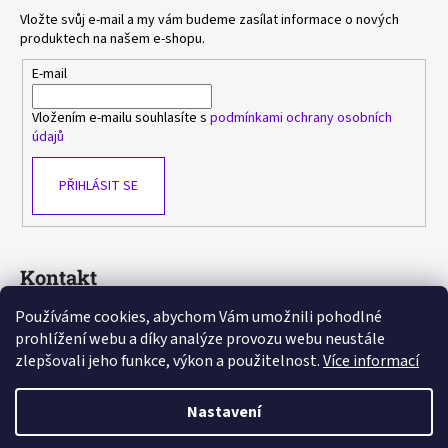
Vložte svůj e-mail a my vám budeme zasílat informace o nových
produktech na našem e-shopu.
E-mail
Vložením e-mailu souhlasíte s
podmínkami ochrany osobních
údajů
PŘIHLÁSIT SE
Kontakt
Používáme cookies, abychom Vám umožnili pohodlné
sasa
@
avlka.cz
prohlížení webu a díky analýze provozu webu neustále
+420 603 778 892
zlepšovali jeho funkce, výkon a použitelnost.
Více informací
https://www.facebook.com/avlka
Nastavení
Vytvořil Shoptet