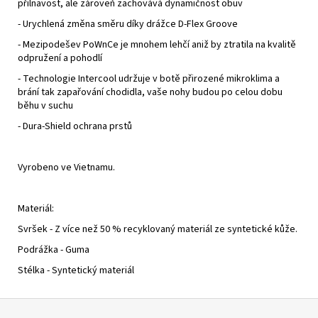
přilnavost, ale zároveň zachovává dynamičnost obuv
- Urychlená změna směru díky drážce D-Flex Groove
- Mezipodešev PoWnCe je mnohem lehčí aniž by ztratila na kvalitě
odpružení a pohodlí
- Technologie Intercool udržuje v botě přirozené mikroklima a
brání tak zapařování chodidla, vaše nohy budou po celou dobu
běhu v suchu
- Dura-Shield ochrana prstů
Vyrobeno ve Vietnamu.
Materiál:
Svršek - Z více než 50 % recyklovaný materiál ze syntetické kůže.
Podrážka - Guma
Stélka - Syntetický materiál
Z