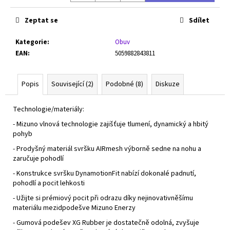
Zeptat se
Sdílet
Kategorie
:
Obuv
EAN
:
5059882843811
Popis
Související (2)
Podobné (8)
Diskuze
Technologie/materiály:
- Mizuno vlnová technologie zajišťuje tlumení, dynamický a hbitý
pohyb
- Prodyšný materiál svršku AIRmesh výborně sedne na nohu a
zaručuje pohodlí
- Konstrukce svršku DynamotionFit nabízí dokonalé padnutí,
pohodlí a pocit lehkosti
- Užijte si prémiový pocit při odrazu díky nejinovativněšímu
materiálu mezidpodešve Mizuno Enerzy
- Gumová podešev XG Rubber je dostatečně odolná, zvyšuje