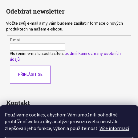
Odebírat newsletter
Vložte svůj e-mail a my vám budeme zasílat informace o nových
produktech na našem e-shopu.
E-mail
Vložením e-mailu souhlasíte s
podmínkami ochrany osobních
údajů
PŘIHLÁSIT SE
Kontakt
Používáme cookies, abychom Vám umožnili pohodlné
sasa
@
avlka.cz
prohlížení webu a díky analýze provozu webu neustále
+420 603 778 892
zlepšovali jeho funkce, výkon a použitelnost.
Více informací
https://www.facebook.com/avlka