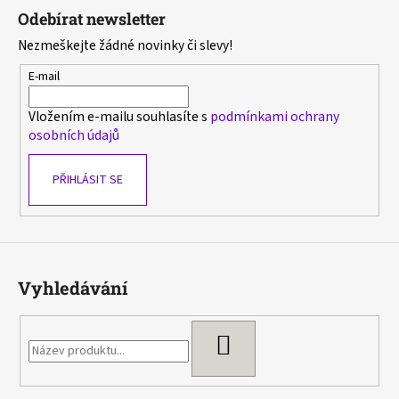
á
Odebírat newsletter
p
Nezmeškejte žádné novinky či slevy!
a
t
E-mail
í
Vložením e-mailu souhlasíte s
podmínkami ochrany
osobních údajů
PŘIHLÁSIT SE
Vyhledávání
HLEDAT