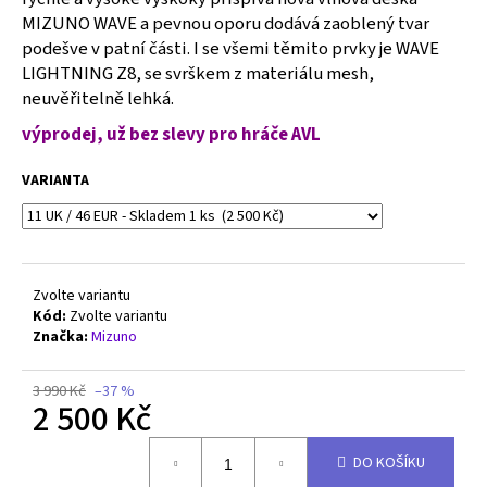
č
MIZUNO WAVE a pevnou oporu dodává zaoblený tvar
u
podešve v patní části. I se všemi těmito prvky je WAVE
j
LIGHTNING Z8, se svrškem z materiálu mesh,
e
m
neuvěřitelně lehká.
e
výprodej, už bez slevy pro hráče AVL
VARIANTA
MIZUNO
WAVE
LIGHTNING
Z8
-
V1GA240007
Zvolte variantu
2
Kód:
Zvolte variantu
500
Značka:
Mizuno
Kč
Původně:
3
3 990 Kč
–37 %
890
2 500 Kč
Kč
Měrná
DO KOŠÍKU
cena: