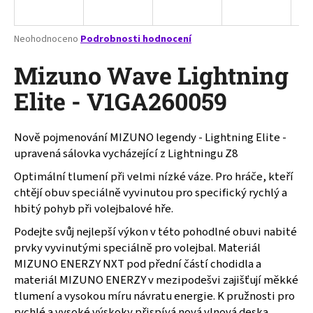
a
j
Průměrné
Neohodnoceno
Podrobnosti hodnocení
í
hodnocení
produktu
Mizuno Wave Lightning
t
je
?
0,0
Elite - V1GA260059
z
5
hvězdiček.
Nově pojmenování MIZUNO legendy - Lightning Elite -
upravená sálovka vycházející z Lightningu Z8
HLEDAT
Optimální tlumení při velmi nízké váze. Pro hráče, kteří
chtějí obuv speciálně vyvinutou pro specifický rychlý a
hbitý pohyb při volejbalové hře.
D
Podejte svůj nejlepší výkon v této pohodlné obuvi nabité
o
prvky vyvinutými speciálně pro volejbal. Materiál
p
MIZUNO ENERZY NXT pod přední částí chodidla a
o
materiál MIZUNO ENERZY v mezipodešvi zajišťují měkké
r
tlumení a vysokou míru návratu energie. K pružnosti pro
u
rychlé a vysoké výskoky přispívá nová vlnová deska