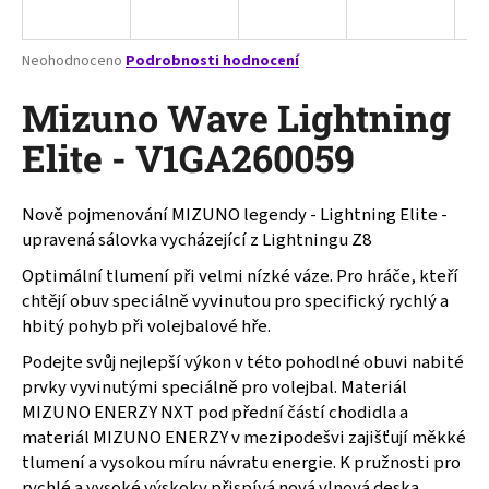
a
j
Průměrné
Neohodnoceno
Podrobnosti hodnocení
í
hodnocení
produktu
Mizuno Wave Lightning
t
je
?
0,0
Elite - V1GA260059
z
5
hvězdiček.
Nově pojmenování MIZUNO legendy - Lightning Elite -
upravená sálovka vycházející z Lightningu Z8
HLEDAT
Optimální tlumení při velmi nízké váze. Pro hráče, kteří
chtějí obuv speciálně vyvinutou pro specifický rychlý a
hbitý pohyb při volejbalové hře.
D
Podejte svůj nejlepší výkon v této pohodlné obuvi nabité
o
prvky vyvinutými speciálně pro volejbal. Materiál
p
MIZUNO ENERZY NXT pod přední částí chodidla a
o
materiál MIZUNO ENERZY v mezipodešvi zajišťují měkké
r
tlumení a vysokou míru návratu energie. K pružnosti pro
u
rychlé a vysoké výskoky přispívá nová vlnová deska