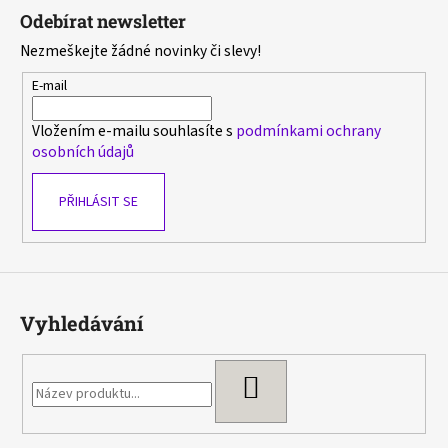
á
Odebírat newsletter
p
Nezmeškejte žádné novinky či slevy!
a
t
E-mail
í
Vložením e-mailu souhlasíte s
podmínkami ochrany
osobních údajů
PŘIHLÁSIT SE
Vyhledávání
HLEDAT