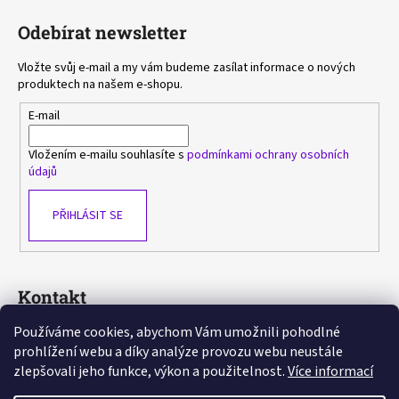
Odebírat newsletter
Vložte svůj e-mail a my vám budeme zasílat informace o nových
produktech na našem e-shopu.
E-mail
Vložením e-mailu souhlasíte s
podmínkami ochrany osobních
údajů
PŘIHLÁSIT SE
Kontakt
Používáme cookies, abychom Vám umožnili pohodlné
sasa
@
avlka.cz
prohlížení webu a díky analýze provozu webu neustále
+420 603 778 892
zlepšovali jeho funkce, výkon a použitelnost.
Více informací
https://www.facebook.com/avlka