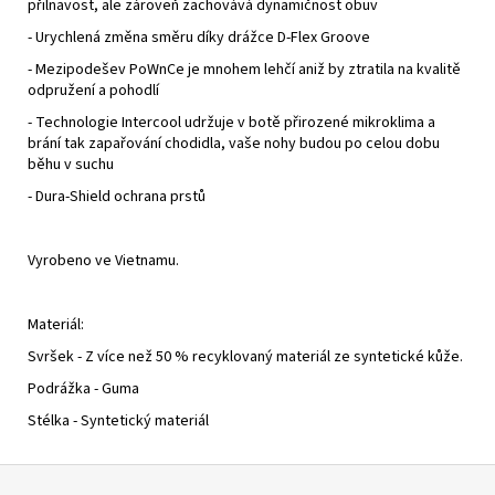
přilnavost, ale zároveň zachovává dynamičnost obuv
- Urychlená změna směru díky drážce D-Flex Groove
- Mezipodešev PoWnCe je mnohem lehčí aniž by ztratila na kvalitě
odpružení a pohodlí
- Technologie Intercool udržuje v botě přirozené mikroklima a
brání tak zapařování chodidla, vaše nohy budou po celou dobu
běhu v suchu
- Dura-Shield ochrana prstů
Vyrobeno ve Vietnamu.
Materiál:
Svršek - Z více než 50 % recyklovaný materiál ze syntetické kůže.
Podrážka - Guma
Stélka - Syntetický materiál
Z