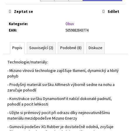
Zeptat se
Sdílet
Kategorie
:
Obuv
EAN
:
5059882843774
Popis
Související (2)
Podobné (8)
Diskuze
Technologie/materiály:
- Mizuno vlnová technologie zajišťuje tlumení, dynamický a hbitý
pohyb
- Prodyšný materiál svršku AIRmesh výborně sedne na nohu a
zaručuje pohodlí
- Konstrukce svršku DynamotionFit nabízí dokonalé padnutí,
pohodlí a pocit lehkosti
- Užijte si prémiový pocit při odrazu díky nejinovativněšímu
materiálu mezidpodešve Mizuno Enerzy
- Gumová podešev XG Rubber je dostatečně odolná, zvyšuje