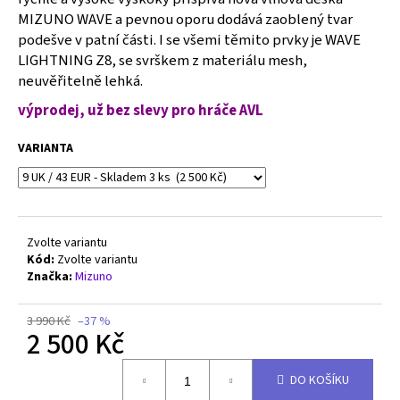
č
MIZUNO WAVE a pevnou oporu dodává zaoblený tvar
u
podešve v patní části. I se všemi těmito prvky je WAVE
j
LIGHTNING Z8, se svrškem z materiálu mesh,
e
m
neuvěřitelně lehká.
e
výprodej, už bez slevy pro hráče AVL
VARIANTA
MIZUNO
WAVE
LIGHTNING
ELITE
-
V1GA260059
Zvolte variantu
2
Kód:
Zvolte variantu
500
Značka:
Mizuno
Kč
Původně:
3
3 990 Kč
–37 %
990
2 500 Kč
Kč
Měrná
DO KOŠÍKU
cena: