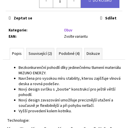
DO KOŠÍKU
cena:
Zeptat se
Sdílet
Kategorie
:
Obuv
EAN
:
Zvolte variantu
Popis
Související (2)
Podobné (4)
Diskuze
Bezkonkurenční pohodlí díky jedinečnému tlumení materiálu
MIZUNO ENERZY.
Navržena pro vysokou míru stability, kterou zajišťuje vlnová
deska a rovná podešev.
Nový design svršku s „bootie“ konstrukcí pro ještě větší
pohodlí.
Nový design zavazování umožňuje preciznější utažení a
současně je flexibilnější a při pohybu netlačí.
Vyšší provedení kolem kotníku.
Technologie: