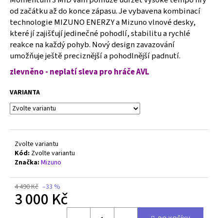
č
od začátku až do konce zápasu. Je vybavena kombinací
u
technologie MIZUNO ENERZY a Mizuno vlnové desky,
j
e
které jí zajišťují jedinečné pohodlí, stabilitu a rychlé
m
reakce na každý pohyb. Nový design zavazování
e
umožňuje ještě preciznější a pohodlnější padnutí.
zlevněno - neplatí sleva pro hráče AVL
MIZUNO
WAVE
VARIANTA
LIGHTNING
PRO
-
V1GC266073
2
Zvolte variantu
000
Kód:
Zvolte variantu
Kč
Původně:
Značka:
Mizuno
3
290
4 490 Kč
–33 %
Kč
3 000 Kč
Měrná