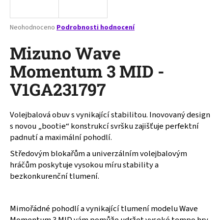
a
j
Průměrné
Neohodnoceno
Podrobnosti hodnocení
í
hodnocení
produktu
Mizuno Wave
t
je
?
0,0
Momentum 3 MID -
z
V1GA231797
5
hvězdiček.
Volejbalová obuv s vynikající stabilitou. Inovovaný design
HLEDAT
s novou „bootie“ konstrukcí svršku zajišťuje perfektní
padnutí a maximální pohodlí.
Středovým blokařům a univerzálním volejbalovým
D
hráčům poskytuje vysokou míru stability a
o
bezkonkurenční tlumení.
p
o
r
Mimořádné pohodlí a vynikající tlumení modelu Wave
u
Momentum 3 MID vám pomůže udržet vysoké tempo hry