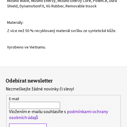
Mizuno Wave, Mizuno Enerzy, Mizuno Enerzy Core, PoWnCe, Dura
Shield, DynamotionFit, XG Rubber, Removable Insock
Materiály:
Z více než 50 % recyklovaný materiál svršku ze syntetické kůže.
Vyrobeno ve Vietnamu.
Z
á
Odebírat newsletter
p
Nezmeškejte žádné novinky či slevy!
a
t
E-mail
í
Vložením e-mailu souhlasíte s
podmínkami ochrany
osobních údajů