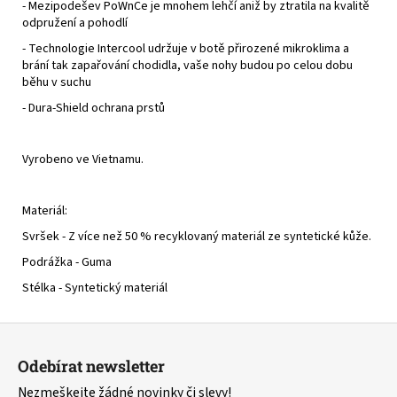
- Mezipodešev PoWnCe je mnohem lehčí aniž by ztratila na kvalitě
odpružení a pohodlí
- Technologie Intercool udržuje v botě přirozené mikroklima a
brání tak zapařování chodidla, vaše nohy budou po celou dobu
běhu v suchu
- Dura-Shield ochrana prstů
Vyrobeno ve Vietnamu.
Materiál:
Svršek - Z více než 50 % recyklovaný materiál ze syntetické kůže.
Podrážka - Guma
Stélka - Syntetický materiál
Z
á
Odebírat newsletter
p
Nezmeškejte žádné novinky či slevy!