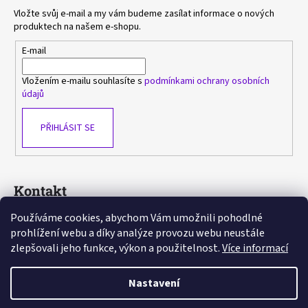
Vložte svůj e-mail a my vám budeme zasílat informace o nových
produktech na našem e-shopu.
E-mail
Vložením e-mailu souhlasíte s
podmínkami ochrany osobních
údajů
PŘIHLÁSIT SE
Kontakt
Používáme cookies, abychom Vám umožnili pohodlné
sasa
@
avlka.cz
prohlížení webu a díky analýze provozu webu neustále
+420 603 778 892
zlepšovali jeho funkce, výkon a použitelnost.
Více informací
https://www.facebook.com/avlka
Nastavení
Vytvořil Shoptet