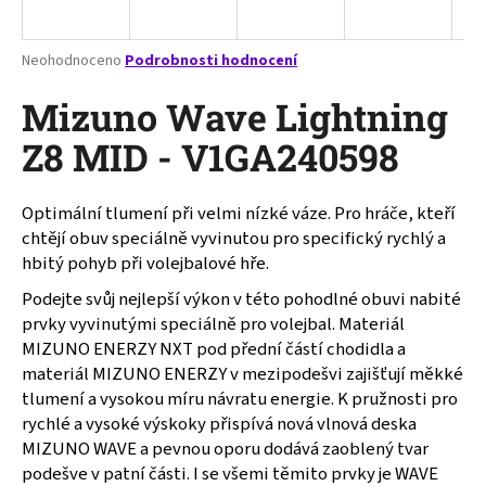
a
j
Průměrné
Neohodnoceno
Podrobnosti hodnocení
í
hodnocení
produktu
Mizuno Wave Lightning
t
je
?
0,0
Z8 MID - V1GA240598
z
5
hvězdiček.
Optimální tlumení při velmi nízké váze. Pro hráče, kteří
chtějí obuv speciálně vyvinutou pro specifický rychlý a
HLEDAT
hbitý pohyb při volejbalové hře.
Podejte svůj nejlepší výkon v této pohodlné obuvi nabité
prvky vyvinutými speciálně pro volejbal. Materiál
D
MIZUNO ENERZY NXT pod přední částí chodidla a
o
materiál MIZUNO ENERZY v mezipodešvi zajišťují měkké
p
tlumení a vysokou míru návratu energie. K pružnosti pro
o
rychlé a vysoké výskoky přispívá nová vlnová deska
r
MIZUNO WAVE a pevnou oporu dodává zaoblený tvar
u
podešve v patní části. I se všemi těmito prvky je WAVE