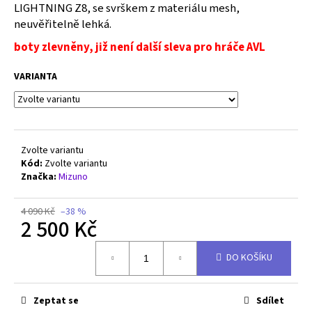
č
LIGHTNING Z8, se svrškem z materiálu mesh,
u
neuvěřitelně lehká.
j
boty zlevněny, již není další sleva pro hráče AVL
e
m
VARIANTA
e
MIZUNO
WAVE
MOMENTUM
Zvolte variantu
PRO
Kód:
Zvolte variantu
-
Značka:
Mizuno
V1GA254080
2
550
4 090 Kč
–38 %
Kč
2 500 Kč
Původně:
2
Měrná
790
DO KOŠÍKU
cena:
Kč
Zeptat se
Sdílet