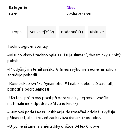
Kategorie
:
Obuv
EAN
:
Zvolte variantu
Popis
Související (2)
Podobné (1)
Diskuze
Technologie/materiály:
- Mizuno vlnová technologie zajišťuje tlumení, dynamický a hbitý
pohyb
- Prodyšný materiál svršku AIRmesh výborně sedne na nohu a
zaručuje pohodlí
- Konstrukce svršku DynamotionFit nabízí dokonalé padnutí,
pohodlí a pocit lehkosti
- Užijte si prémiový pocit při odrazu díky nejinovativněšímu
materiálu mezidpodešve Mizuno Enerzy
- Gumová podešev XG Rubber je dostatečně odolná, zvyšuje
přilnavost, ale zároveň zachovává dynamičnost obuv
- Urychlená změna směru díky drážce D-Flex Groove