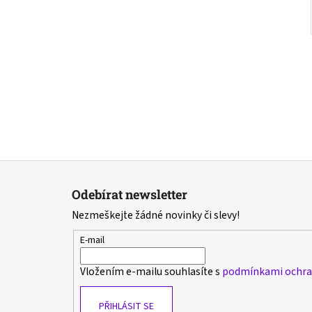
Z
á
Odebírat newsletter
p
Nezmeškejte žádné novinky či slevy!
a
t
E-mail
í
Vložením e-mailu souhlasíte s
podmínkami ochran
PŘIHLÁSIT SE