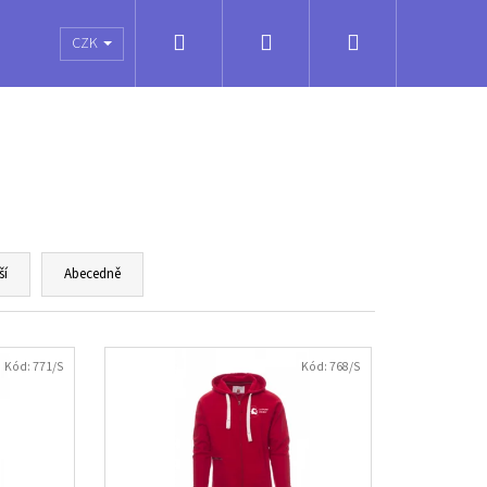
Hledat
Přihlášení
Nákupní
é poukazy
Obchodní podmínky
Kontakty
CZK
košík
ší
Abecedně
Kód:
771/S
Kód:
768/S
VOLLEY SOCKS MEDIUM -