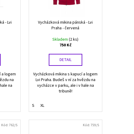
á - Lvi
Vycházková mikina pánská - Lvi
Praha - červená
Skladem
(2 ks)
750 Kč
DETAIL
í a logem
Vycházková mikina s kapucí a logem
vězdu na
Lvi Praha. Budeš v ní za hvězdu na
 hale na
vycházce v parku, ale i v hale na
tribuně!
S
XL
Kód:
762/S
Kód:
759/S