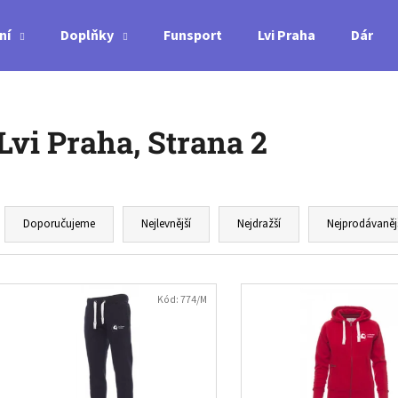
ní
Doplňky
Funsport
Lvi Praha
Dárkov
Co potřebujete najít?
Lvi Praha
, Strana 2
HLEDAT
Ř
a
Doporučujeme
Nejlevnější
Nejdražší
Nejprodávaněj
Doporučujeme
z
e
V
n
ý
Kód:
774/M
í
p
p
i
r
s
MIZUNO WAVE MOMENTUM PRO -
PONOŽKY MIZUNO 
o
p