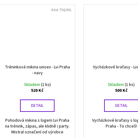
Kód:
756/XXL
Tréninková mikina unisex - Lvi Praha
Vycházkové kraťasy - Lv
- navy
Skladem
(1 ks)
Skladem
(1 ks)
520 Kč
500 Kč
DETAIL
DETAIL
Pohodová mikina s logem Lvi Praha
Vycházkové kraťasy s lo
na trénink, zápas, ale klidně i party.
Praha - To chceš!
Mistral označení od výrobce