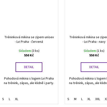
Tréninková mikina se zipem unisex
Tréninková mikina se zipe
- Lvi Praha - červená
- Lvi Praha - navy
Skladem
(3 ks)
Skladem
(1 ks)
550 Kč
550 Kč
DETAIL
DETAIL
Pohodová mikina s logem Lvi Praha
Pohodová mikina s logem L
na trénink, zápas, ale klidně i party.
na trénink, zápas, ale klidn
S
L
XL
S
M
L
XL
XXL
X