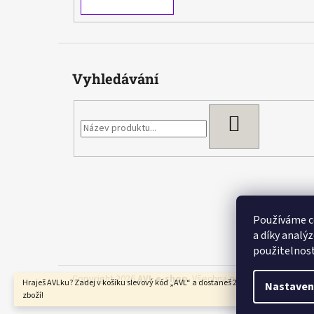
Vyhledávání
HLEDAT
Používáme c
a díky analý
použitelnos
Copyright 2026
AVL e-shop
. Všechna práva vyhrazena.
Hraješ AVLku? Zadej v košíku slevový kód „AVL“ a dostaneš 20% slevu na nezlevn
Nastaven
zboží!