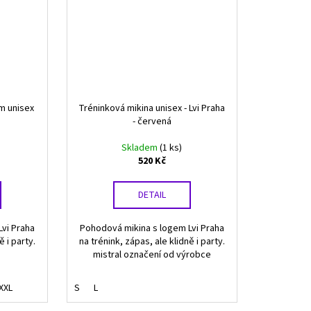
m unisex
Tréninková mikina unisex - Lvi Praha
- červená
Skladem
(1 ks)
520 Kč
DETAIL
vi Praha
Pohodová mikina s logem Lvi Praha
ě i party.
na trénink, zápas, ale klidně i party.
mistral označení od výrobce
XXL
S
L