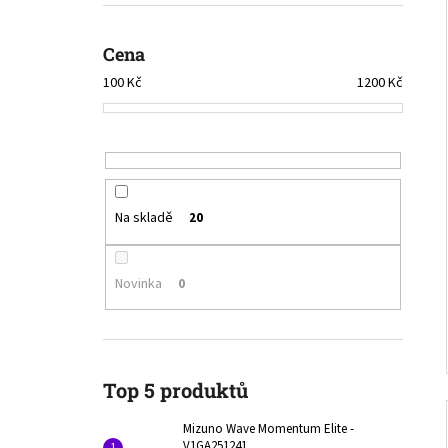
V1GA251241
l
3 000 Kč
Původně:
4 290 Kč
Cena
100
Kč
1200
Kč
Na skladě
20
Novinka
0
Top 5 produktů
Mizuno Wave Momentum Elite -
V1GA251241