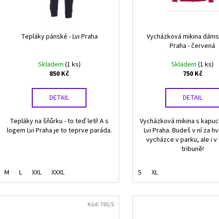
V1GA254001
BÍLÉ
d
r
1 500 Kč
225 Kč
u
Původně:
2 990 Kč
o
k
d
Tepláky pánské - Lvi Praha
Vycházková mikina dámsk
t
Praha - červená
u
ů
k
Skladem
(1 ks)
Skladem
(1 ks)
t
850 Kč
750 Kč
ů
DETAIL
DETAIL
Tepláky na šňůrku - to teď letí! A s
Vycházková mikina s kapuc
logem Lvi Praha je to teprve paráda.
Lvi Praha. Budeš v ní za h
vycházce v parku, ale i v
tribuně!
M
L
XXL
XXXL
S
XL
Kód:
765/S