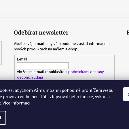
ý
p
i
s
u
Odebírat newsletter
Vložte svůj e-mail a my vám budeme zasílat informace o
nových produktech na našem e-shopu.
E-mail
Vložením e-mailu souhlasíte s
podmínkami ochrany
osobních údajů
ookies, abychom Vám umožnili pohodlné prohlížení webu
PŘIHLÁSIT SE
ze provozu webu neustále zlepšovali jeho funkce, výkon a
t.
Více informací
ěné
í