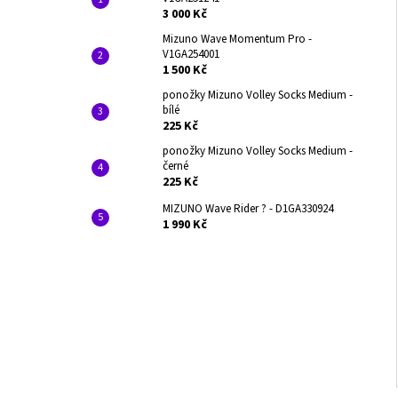
3 000 Kč
Mizuno Wave Momentum Pro -
V1GA254001
1 500 Kč
ponožky Mizuno Volley Socks Medium -
bílé
225 Kč
ponožky Mizuno Volley Socks Medium -
černé
225 Kč
MIZUNO Wave Rider ? - D1GA330924
1 990 Kč