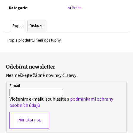
č
u
Kategorie
:
Lvi Praha
j
e
Popis
Diskuze
m
e
Popis produktu není dostupný
MIZUNO
Z
WAVE
MOMENTUM
á
PRO
Odebírat newsletter
p
MID
Nezmeškejte žádné novinky či slevy!
-
a
V1GA254512
t
E-mail
1
í
500
Kč
Vložením e-mailu souhlasíte s
podmínkami ochrany
Původně:
osobních údajů
2
990
Kč
PŘIHLÁSIT SE