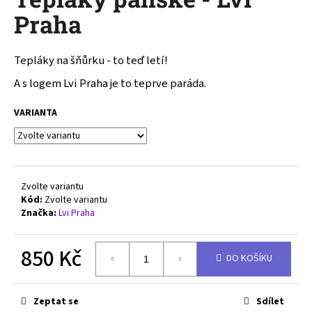
je
a
0,0
Praha
z
j
5
í
hvězdiček.
Tepláky na šňůrku - to teď letí!
t
A s logem Lvi Praha je to teprve paráda.
?
VARIANTA
HLEDAT
Zvolte variantu
Kód:
Zvolte variantu
Značka:
Lvi Praha
D
o
850 Kč
p
DO KOŠÍKU
o
Měrná
r
cena:
u
Zeptat se
Sdílet