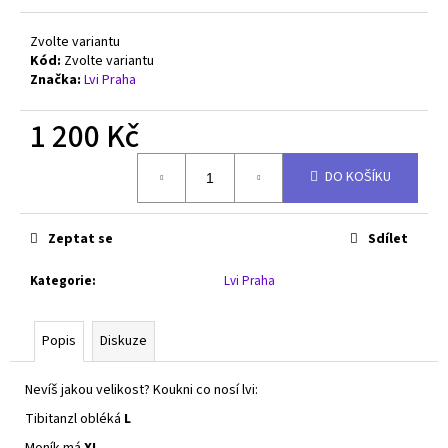
č
u
Zvolte variantu
j
Kód:
Zvolte variantu
e
Značka:
Lvi Praha
m
e
1 200 Kč
Měrná
MIZUNO
DO KOŠÍKU
cena:
WAVE
LIGHTNING
PRO
-
Zeptat se
Sdílet
V1GA266039
Kategorie
:
Lvi Praha
2
000
Kč
Původně:
Popis
Diskuze
3
290
Kč
Nevíš jakou velikost? Koukni co nosí lvi:
Tibitanzl obléká
L
Moník má
XL