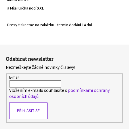
a Míla Kočka nocí
XXL
Dresy tiskneme na zakázku - termín dodání 14 dní.
Z
á
Odebírat newsletter
p
Nezmeškejte žádné novinky či slevy!
a
t
E-mail
í
Vložením e-mailu souhlasíte s
podmínkami ochrany
osobních údajů
PŘIHLÁSIT SE