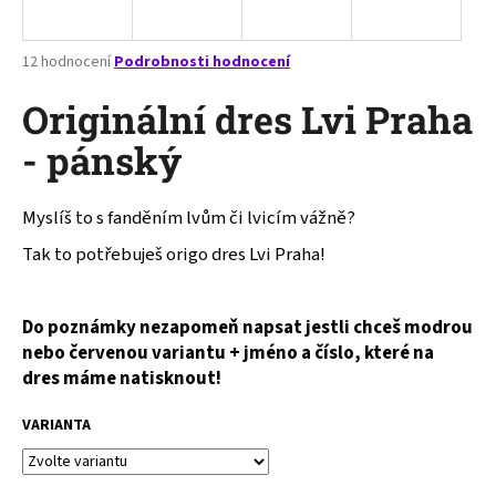
a
j
Průměrné
12 hodnocení
Podrobnosti hodnocení
í
hodnocení
produktu
Originální dres Lvi Praha
t
je
?
4,1
- pánský
z
5
hvězdiček.
Myslíš to s fanděním lvům či lvicím vážně?
Tak to potřebuješ origo dres Lvi Praha!
HLEDAT
Do poznámky nezapomeň napsat jestli chceš modrou
D
nebo červenou variantu + jméno a číslo, které na
o
dres máme natisknout!
p
o
VARIANTA
r
u