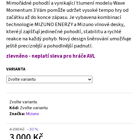
č
Mimořádné pohodlí a vynikající tlumení modelu Wave
u
Momentum 3 Vám pomůže udržet vysoké tempo hry od
j
začátku až do konce zápasu. Je vybavena kombinací
e
technologie MIZUNO ENERZY a Mizuno vlnové desky,
m
které jí zajišťují jedinečné pohodlí, stabilitu a rychlé
e
reakce na každý pohyb. Nový design šněrování umožňuje
ještě preciznější a pohodlnější padnutí.
MIZUNO
zlevněno - neplatí sleva pro hráče AVL
WAVE
LIGHTNING
Z8
VARIANTA
-
V1GA240007
2
500
Kč
Zvolte variantu
Původně:
Kód:
Zvolte variantu
3
Značka:
Mizuno
890
Kč
4 290 Kč
–30 %
3 000 Kč