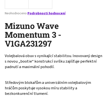
a
j
Průměrné
Neohodnoceno
Podrobnosti hodnocení
í
hodnocení
produktu
Mizuno Wave
t
je
?
0,0
Momentum 3 -
z
V1GA231297
5
hvězdiček.
Volejbalová obuv s vynikající stabilitou. Inovovaný design
HLEDAT
s novou „bootie“ konstrukcí svršku zajišťuje perfektní
padnutí a maximální pohodlí.
D
o
Středovým blokařům a univerzálním volejbalovým
p
hráčům poskytuje vysokou míru stability a
o
bezkonkurenční tlumení.
r
u