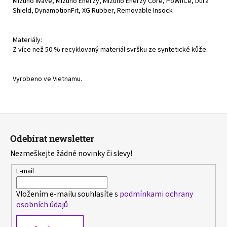
Mizuno Wave, Mizuno Enerzy, Mizuno Enerzy Core, PoWnCe, Dura
Shield, DynamotionFit, XG Rubber, Removable Insock
Materiály:
Z více než 50 % recyklovaný materiál svršku ze syntetické kůže.
Vyrobeno ve Vietnamu.
Z
á
Odebírat newsletter
p
Nezmeškejte žádné novinky či slevy!
a
t
E-mail
í
Vložením e-mailu souhlasíte s
podmínkami ochrany
osobních údajů