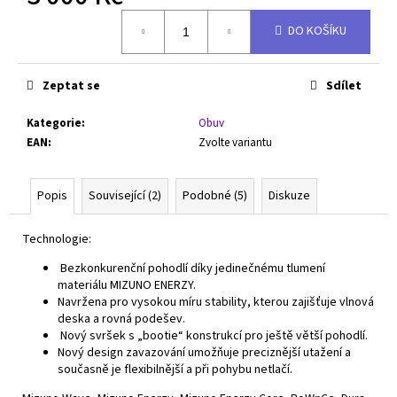
Měrná
DO KOŠÍKU
cena:
Zeptat se
Sdílet
Kategorie
:
Obuv
EAN
:
Zvolte variantu
Popis
Související (2)
Podobné (5)
Diskuze
Technologie:
Bezkonkurenční pohodlí díky jedinečnému tlumení
materiálu MIZUNO ENERZY.
Navržena pro vysokou míru stability, kterou zajišťuje vlnová
deska a rovná podešev.
Nový svršek s „bootie“ konstrukcí pro ještě větší pohodlí.
Nový design zavazování umožňuje preciznější utažení a
současně je flexibilnější a při pohybu netlačí.