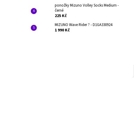
ponožky Mizuno Volley Socks Medium -
černé
225 Kč
MIZUNO Wave Rider ? - D1GA330924
1 990 Kč