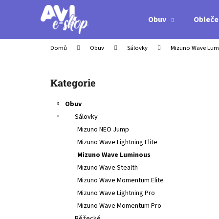
K
Přejít
na
o
Obuv
Obleče
obsah
Zpět
Zpět
š
do
do
í
Domů
Obuv
Sálovky
Mizuno Wave Lum
obchodu
obchodu
k
P
o
Přeskočit
Kategorie
s
kategorie
t
Obuv
r
Sálovky
a
Mizuno NEO Jump
n
Mizuno Wave Lightning Elite
n
Mizuno Wave Luminous
í
Mizuno Wave Stealth
p
Mizuno Wave Momentum Elite
a
Mizuno Wave Lightning Pro
n
Mizuno Wave Momentum Pro
MIZUNO WAVE MOMENTUM ELITE -
e
Běžecké