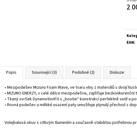
3 790
2 0
Měrn
cena:
Kate
EAN
:
Popis
Související (3)
Podobné (2)
Diskuze
• Mezipodešev Mizuno Foam Wave, ve tvaru vlny z materiálů s dvojí husto
• MIZUNO ENERZY, v celé délce mezipodešve, zajišťuje bezkonkurenční t
• Tkaný svršek DynamotionFit s „bootie“ konstrukcí perfektně sedí a posk
• Rovná podešev a měkké usazení paty umožňuje plynulý přechod z dop
Volejbalová obuv s citlivým tlumením a současně stabilitou potřebnou pro