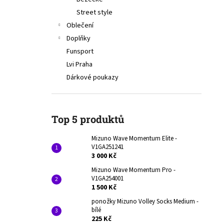
V1GA251241
l
Street style
3 000 Kč
Původně:
4 290 Kč
Oblečení
Doplňky
Funsport
Lvi Praha
Dárkové poukazy
Top 5 produktů
Mizuno Wave Momentum Elite -
V1GA251241
3 000 Kč
Mizuno Wave Momentum Pro -
V1GA254001
1 500 Kč
ponožky Mizuno Volley Socks Medium -
bílé
225 Kč