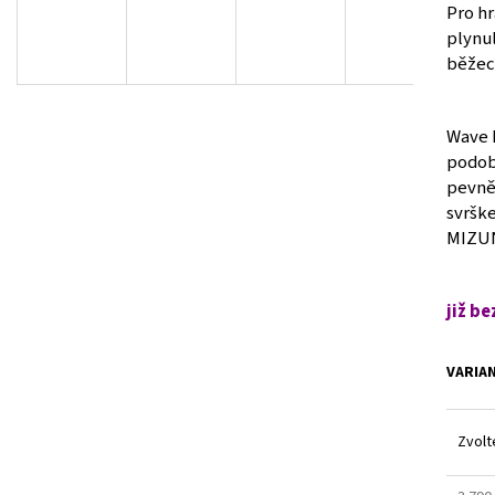
V1GA254001
BÍLÉ
Pro hr
1 500 Kč
225 Kč
plynul
Původně:
2 990 Kč
běžec
Wave L
podob
pevně
svršk
MIZUN
již be
VARIA
Zvolt