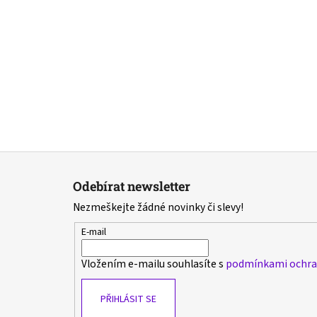
Z
á
Odebírat newsletter
p
Nezmeškejte žádné novinky či slevy!
a
t
E-mail
í
Vložením e-mailu souhlasíte s
podmínkami ochran
PŘIHLÁSIT SE