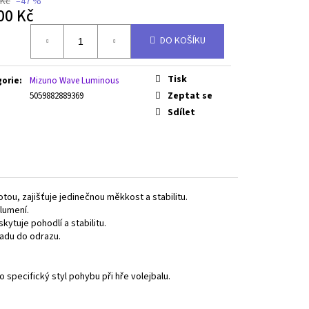
 Kč
–47 %
00 Kč
á
DO KOŠÍKU
Tisk
gorie
:
Mizuno Wave Luminous
Zeptat se
5059882889369
Sdílet
tou, zajišťuje jedinečnou měkkost a stabilitu.
lumení.
ytuje pohodlí a stabilitu.
adu do odrazu.
 specifický styl pohybu při hře volejbalu.