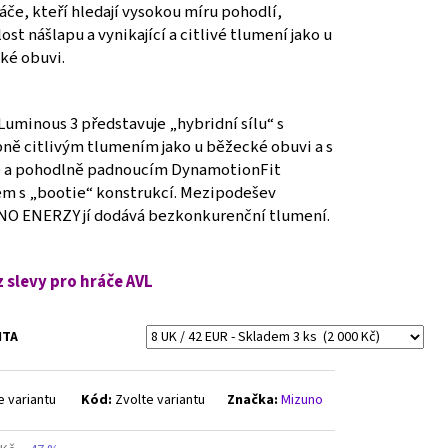
áče, kteří hledají vysokou míru pohodlí,
ost nášlapu a vynikající a citlivé tlumení jako u
ké obuvi.
uminous 3 představuje „hybridní sílu“ s
ně citlivým tlumením jako u běžecké obuvi a s
 a pohodlně padnoucím DynamotionFit
em s „bootie“ konstrukcí. Mezipodešev
O ENERZY jí dodává bezkonkurenční tlumení.
z slevy pro hráče AVL
NTA
e variantu
Kód:
Zvolte variantu
Značka:
Mizuno