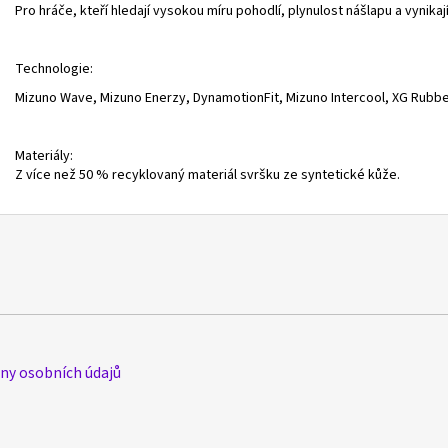
Pro hráče, kteří hledají vysokou míru pohodlí, plynulost nášlapu a vynikají
Technologie:
Mizuno Wave, Mizuno Enerzy, DynamotionFit, Mizuno Intercool, XG Rubb
Materiály:
Z více než 50 % recyklovaný materiál svršku ze syntetické kůže.
y osobních údajů