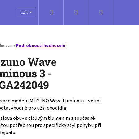
Hledat
Přihlášení
Nákupní
é poukazy
Obchodní podmínky
Kontakty
CZK
košík
né
dnoceno
Podrobnosti hodnocení
ení
tu
zuno Wave
minous 3 -
GA242049
ček.
erace modelu MIZUNO Wave Luminous - velmi
bota, vhodné pro užší chodidla
balová obuv s citlivým tlumením a současně
itou potřebnou pro specifický styl pohybu při
lejbalu.
VOLLEY SOCKS MEDIUM -