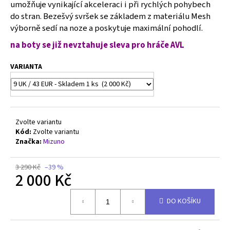
č
umožňuje vynikající akceleraci i při rychlých pohybech
u
do stran. Bezešvý svršek se základem z materiálu Mesh
j
výborně sedí na noze a poskytuje maximální pohodlí.
e
na boty se již nevztahuje
sleva pro hráče AVL
m
e
VARIANTA
MIZUNO
WAVE
LIGHTNING
ELITE
Zvolte variantu
-
V1GA260059
Kód:
Zvolte variantu
Značka:
Mizuno
2
500
Kč
3 290 Kč
–39 %
Původně:
2 000 Kč
3
990
Měrná
Kč
DO KOŠÍKU
cena: