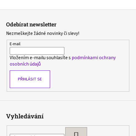
Z
á
Odebírat newsletter
p
Nezmeškejte žádné novinky či slevy!
a
t
E-mail
í
Vložením e-mailu souhlasíte s
podmínkami ochrany
osobních údajů
PŘIHLÁSIT SE
Vyhledávání
HLEDAT