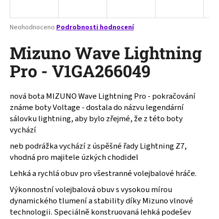
a
j
Průměrné
Neohodnoceno
Podrobnosti hodnocení
í
hodnocení
produktu
Mizuno Wave Lightning
t
je
?
0,0
Pro - V1GA266049
z
5
hvězdiček.
nová bota MIZUNO Wave Lightning Pro - pokračování
známe boty Voltage - dostala do názvu legendární
HLEDAT
sálovku lightning, aby bylo zřejmé, že z této boty
vychází
neb podrážka vychází z úspěšné řady Lightning Z7,
D
vhodná pro majitele úzkých chodidel
o
Lehká a rychlá obuv pro všestranné volejbalové hráče.
p
o
Výkonnostní volejbalová obuv s vysokou mírou
r
dynamického tlumení a stability díky Mizuno vlnové
u
technologii. Speciálně konstruovaná lehká podešev