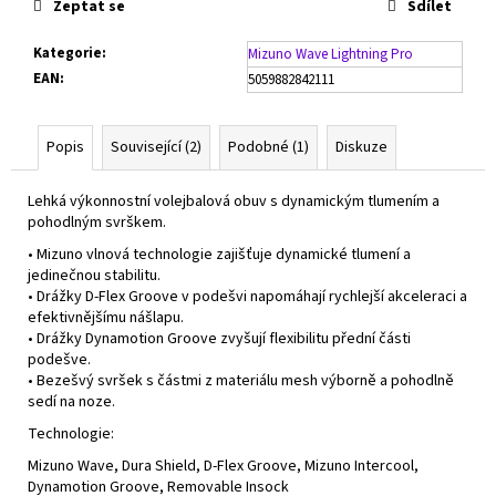
Zeptat se
Sdílet
Kategorie
:
Mizuno Wave Lightning Pro
EAN
:
5059882842111
Popis
Související (2)
Podobné (1)
Diskuze
Lehká výkonnostní volejbalová obuv s dynamickým tlumením a
pohodlným svrškem.
• Mizuno vlnová technologie zajišťuje dynamické tlumení a
jedinečnou stabilitu.
• Drážky D-Flex Groove v podešvi napomáhají rychlejší akceleraci a
efektivnějšímu nášlapu.
• Drážky Dynamotion Groove zvyšují flexibilitu přední části
podešve.
• Bezešvý svršek s částmi z materiálu mesh výborně a pohodlně
sedí na noze.
Technologie:
Mizuno Wave, Dura Shield, D-Flex Groove, Mizuno Intercool,
Dynamotion Groove, Removable Insock