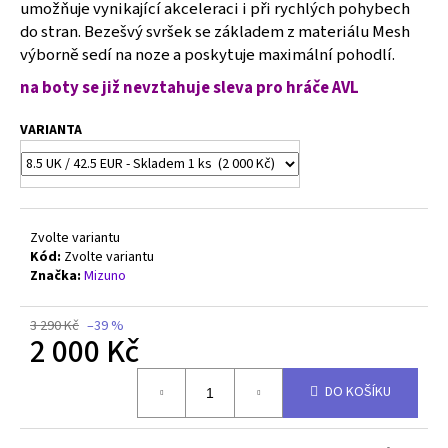
č
umožňuje vynikající akceleraci i při rychlých pohybech
u
do stran. Bezešvý svršek se základem z materiálu Mesh
j
výborně sedí na noze a poskytuje maximální pohodlí.
e
na boty se již nevztahuje
sleva pro hráče AVL
m
e
VARIANTA
MIZUNO
WAVE
LIGHTNING
PRO
Zvolte variantu
-
V1GC266073
Kód:
Zvolte variantu
Značka:
Mizuno
2
000
Kč
3 290 Kč
–39 %
Původně:
2 000 Kč
3
290
Měrná
Kč
DO KOŠÍKU
cena: