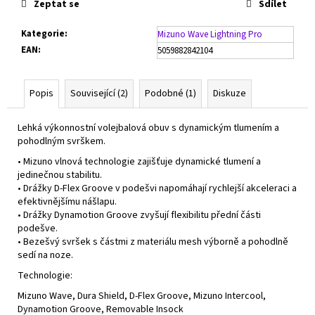
Zeptat se
Sdílet
Kategorie
:
Mizuno Wave Lightning Pro
EAN
:
5059882842104
Popis
Související (2)
Podobné (1)
Diskuze
Lehká výkonnostní volejbalová obuv s dynamickým tlumením a
pohodlným svrškem.
• Mizuno vlnová technologie zajišťuje dynamické tlumení a
jedinečnou stabilitu.
• Drážky D-Flex Groove v podešvi napomáhají rychlejší akceleraci a
efektivnějšímu nášlapu.
• Drážky Dynamotion Groove zvyšují flexibilitu přední části
podešve.
• Bezešvý svršek s částmi z materiálu mesh výborně a pohodlně
sedí na noze.
Technologie:
Mizuno Wave, Dura Shield, D-Flex Groove, Mizuno Intercool,
Dynamotion Groove, Removable Insock