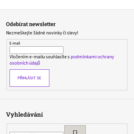
Z
á
Odebírat newsletter
p
Nezmeškejte žádné novinky či slevy!
a
t
E-mail
í
Vložením e-mailu souhlasíte s
podmínkami ochrany
osobních údajů
PŘIHLÁSIT SE
Vyhledávání
HLEDAT