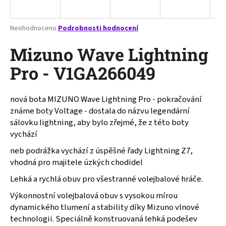
a
j
Průměrné
Neohodnoceno
Podrobnosti hodnocení
í
hodnocení
produktu
Mizuno Wave Lightning
t
je
?
0,0
Pro - V1GA266049
z
5
hvězdiček.
nová bota MIZUNO Wave Lightning Pro - pokračování
známe boty Voltage - dostala do názvu legendární
HLEDAT
sálovku lightning, aby bylo zřejmé, že z této boty
vychází
neb podrážka vychází z úspěšné řady Lightning Z7,
D
vhodná pro majitele úzkých chodidel
o
Lehká a rychlá obuv pro všestranné volejbalové hráče.
p
o
Výkonnostní volejbalová obuv s vysokou mírou
r
dynamického tlumení a stability díky Mizuno vlnové
u
technologii. Speciálně konstruovaná lehká podešev