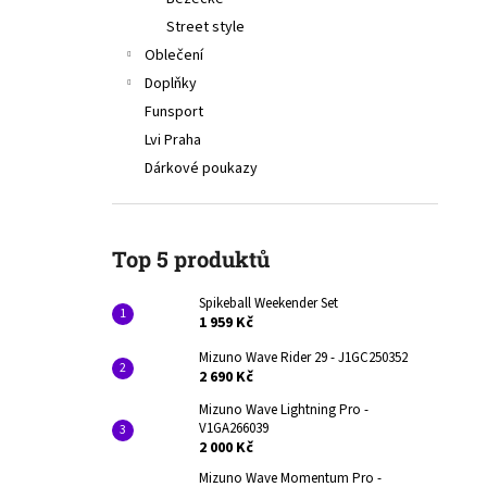
1 959 Kč
l
Street style
Původně:
1 990 Kč
Oblečení
Doplňky
Funsport
Lvi Praha
Dárkové poukazy
Top 5 produktů
Spikeball Weekender Set
1 959 Kč
Mizuno Wave Rider 29 - J1GC250352
2 690 Kč
Mizuno Wave Lightning Pro -
V1GA266039
2 000 Kč
Mizuno Wave Momentum Pro -