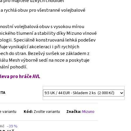
á pro majitele úzkých chodidel
a rychlá obuv pro všestranné volejbalové
nostní volejbalová obuv s vysokou mírou
ického tlumení a stability díky Mizuno vlnové
ologii. Speciálně konstruovaná lehká podešev
je vynikající akceleraci i při rychlých
ech do stran. Bezešvý svršek se základem z
iálu Mesh výborně sedí na noze a poskytuje
ální pohodlí.
leva pro hráče AVL
NTA
e variantu
Kód:
Zvolte variantu
Značka:
Mizuno
 Kč
–39 %