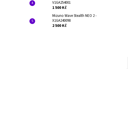
V1GA254001
1 500 Kč
Mizuno Wave Stealth NEO 2 -
X1GA240098
2 500 Kč