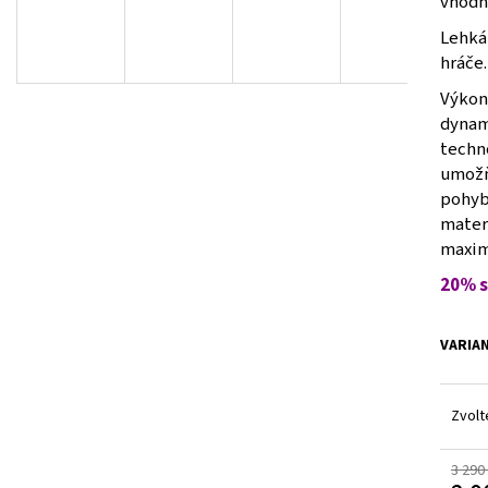
vhodn
2 690 Kč
2 000 Kč
Původně:
3 990 Kč
Původně:
3 290 Kč
Lehká 
hráče.
Výkon
dynam
techn
umožňu
pohyb
mater
maxim
20%
s
VARIA
Zvolt
3 290