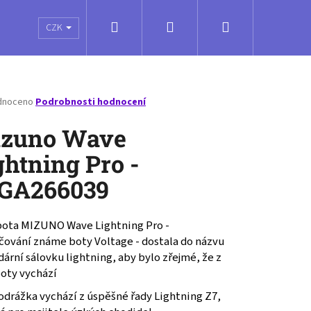
Hledat
Přihlášení
Nákupní
é poukazy
Obchodní podmínky
Kontakty
CZK
košík
né
dnoceno
Podrobnosti hodnocení
ení
tu
zuno Wave
ghtning Pro -
GA266039
ček.
bota MIZUNO Wave Lightning Pro -
čování známe boty Voltage - dostala do názvu
ární sálovku lightning, aby bylo zřejmé, že z
boty vychází
odrážka vychází z úspěšné řady Lightning Z7,
HTNING PRO - V1GA266039