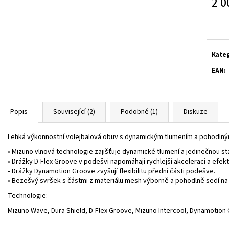
2 0
Měrn
cena:
Kate
EAN
:
Popis
Související (2)
Podobné (1)
Diskuze
Lehká výkonnostní volejbalová obuv s dynamickým tlumením a pohodln
• Mizuno vlnová technologie zajišťuje dynamické tlumení a jedinečnou sta
• Drážky D-Flex Groove v podešvi napomáhají rychlejší akceleraci a efekt
• Drážky Dynamotion Groove zvyšují flexibilitu přední části podešve.
• Bezešvý svršek s částmi z materiálu mesh výborně a pohodlně sedí na
Technologie:
Mizuno Wave, Dura Shield, D-Flex Groove, Mizuno Intercool, Dynamotio