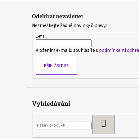
Z
á
Odebírat newsletter
p
Nezmeškejte žádné novinky či slevy!
a
t
E-mail
í
Vložením e-mailu souhlasíte s
podmínkami ochran
PŘIHLÁSIT SE
Vyhledávání
HLEDAT