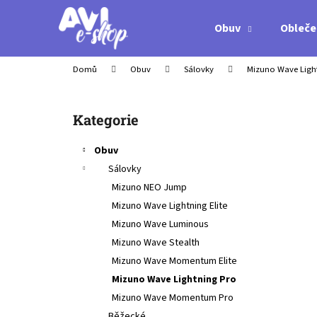
K
Přejít
na
o
Obuv
Obleče
obsah
Zpět
Zpět
š
do
do
í
Domů
Obuv
Sálovky
Mizuno Wave Ligh
obchodu
obchodu
k
P
o
Přeskočit
Kategorie
s
kategorie
t
Obuv
r
Sálovky
a
Mizuno NEO Jump
n
Mizuno Wave Lightning Elite
n
Mizuno Wave Luminous
í
Mizuno Wave Stealth
p
Mizuno Wave Momentum Elite
a
Mizuno Wave Lightning Pro
n
Mizuno Wave Momentum Pro
SPIKEBALL WEEKENDER SET
e
Běžecké