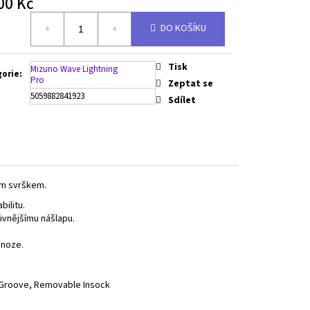
00 Kč
á
DO KOŠÍKU
Tisk
Mizuno Wave Lightning
gorie
:
Pro
Zeptat se
5059882841923
Sdílet
ým svrškem.
bilitu.
ivnějšímu nášlapu.
 noze.
n Groove, Removable Insock