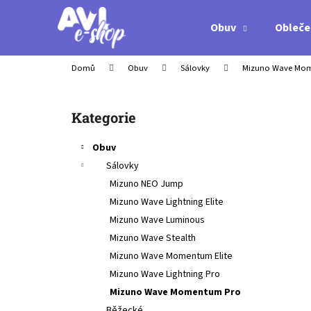
K
Přejít
na
o
Obuv
Obleče
obsah
Zpět
Zpět
š
do
do
í
Domů
Obuv
Sálovky
Mizuno Wave Mo
obchodu
obchodu
k
P
o
Přeskočit
Kategorie
s
kategorie
t
Obuv
r
Sálovky
a
Mizuno NEO Jump
n
Mizuno Wave Lightning Elite
n
Mizuno Wave Luminous
í
Mizuno Wave Stealth
p
Mizuno Wave Momentum Elite
a
Mizuno Wave Lightning Pro
n
Mizuno Wave Momentum Pro
MIZUNO WAVE LIGHTNING ELITE -
e
Běžecké