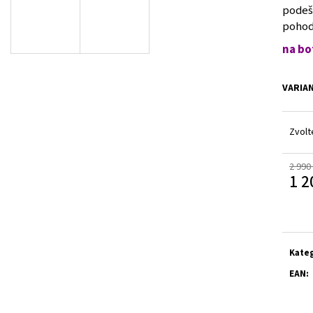
V1GA260039
V1GA254512
podešv
2 500 Kč
1 500 Kč
pohod
Původně:
3 990 Kč
Původně:
2 990 Kč
na bo
VARIA
Zvolt
2 990
1 2
Měrn
cena:
Kate
EAN
: