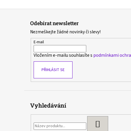
Z
á
Odebírat newsletter
p
Nezmeškejte žádné novinky či slevy!
a
t
E-mail
í
Vložením e-mailu souhlasíte s
podmínkami ochran
PŘIHLÁSIT SE
Vyhledávání
HLEDAT