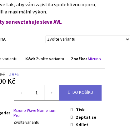
e tak, aby vám zajistila spolehlivou oporu,
lí a maximální výkon.
ty se nevztahuje sleva AVL
NTA
e variantu
Kód:
Zvolte variantu
Značka:
Mizuno
 Kč
–59 %
00 Kč
á
DO KOŠÍKU
Tisk
Mizuno Wave Momentum
gorie
:
Pro
Zeptat se
Zvolte variantu
Sdílet