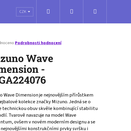
Hledat
Přihlášení
Nákupní
é poukazy
Obchodní podmínky
Kontakty
CZK
košík
né
dnoceno
Podrobnosti hodnocení
ení
tu
zuno Wave
mension -
GA224076
ček.
o Wave Dimension je nejnovějším přírůstkem
lejbalové kolekce značky Mizuno. Jedná se o
e technickou obuv skvěle kombinující stabilitu
odlí. Tvarově navazuje na model Wave
tum, ovšem v novém moderním designu a se
ENTUM PRO MID -
 nejnovějšími konstrukčními prvky svršku i