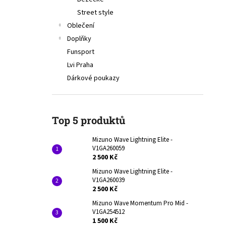
V1GA260059
l
Street style
2 500 Kč
Původně:
3 990 Kč
Oblečení
Doplňky
Funsport
Lvi Praha
Dárkové poukazy
Top 5 produktů
Mizuno Wave Lightning Elite -
V1GA260059
2 500 Kč
Mizuno Wave Lightning Elite -
V1GA260039
2 500 Kč
Mizuno Wave Momentum Pro Mid -
V1GA254512
1 500 Kč