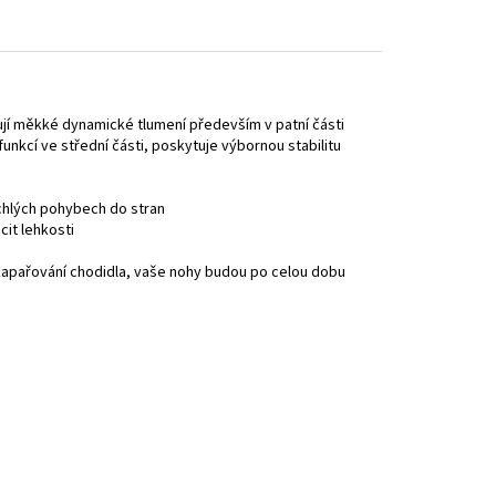
jí měkké dynamické tlumení především v patní části
unkcí ve střední části, poskytuje výbornou stabilitu
rychlých pohybech do stran
cit lehkosti
k zapařování chodidla, vaše nohy budou po celou dobu