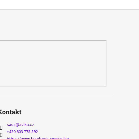
Kontakt
sasa
@
avlka.cz
+420 603 778 892
https://www.facebook.com/avlka