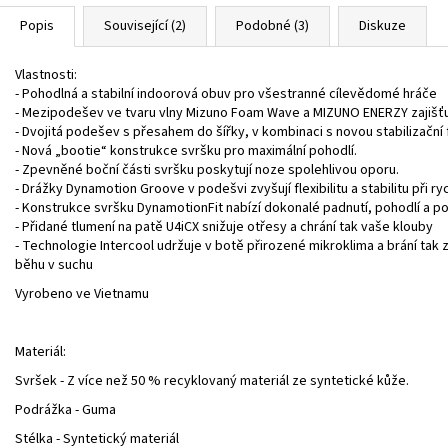
Popis
Související (2)
Podobné (3)
Diskuze
Vlastnosti:
- Pohodlná a stabilní indoorová obuv pro všestranné cílevědomé hráče
- Mezipodešev ve tvaru vlny Mizuno Foam Wave a MIZUNO ENERZY zajišťu
- Dvojitá podešev s přesahem do šířky, v kombinaci s novou stabilizační f
- Nová „bootie“ konstrukce svršku pro maximální pohodlí.
- Zpevněné boční části svršku poskytují noze spolehlivou oporu.
- Drážky Dynamotion Groove v podešvi zvyšují flexibilitu a stabilitu při 
- Konstrukce svršku DynamotionFit nabízí dokonalé padnutí, pohodlí a po
- Přidané tlumení na patě U4iCX snižuje otřesy a chrání tak vaše klouby
- Technologie Intercool udržuje v botě přirozené mikroklima a brání ta
běhu v suchu
Vyrobeno ve Vietnamu
Materiál:
Svršek - Z více než 50 % recyklovaný materiál ze syntetické kůže.
Podrážka - Guma
Stélka - Syntetický materiál