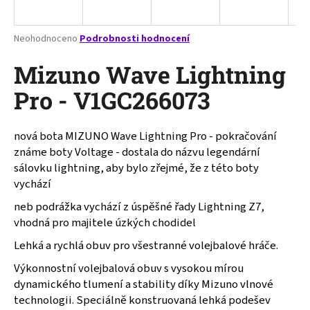
a
j
Průměrné
Neohodnoceno
Podrobnosti hodnocení
í
hodnocení
produktu
Mizuno Wave Lightning
t
je
?
0,0
Pro - V1GC266073
z
5
hvězdiček.
nová bota MIZUNO Wave Lightning Pro - pokračování
známe boty Voltage - dostala do názvu legendární
HLEDAT
sálovku lightning, aby bylo zřejmé, že z této boty
vychází
neb podrážka vychází z úspěšné řady Lightning Z7,
D
vhodná pro majitele úzkých chodidel
o
Lehká a rychlá obuv pro všestranné volejbalové hráče.
p
o
Výkonnostní volejbalová obuv s vysokou mírou
r
dynamického tlumení a stability díky Mizuno vlnové
u
technologii. Speciálně konstruovaná lehká podešev