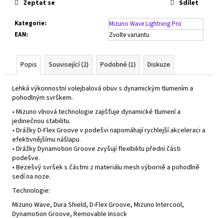
Zeptat se
Sdílet
Kategorie
:
Mizuno Wave Lightning Pro
EAN
:
Zvolte variantu
Popis
Související (2)
Podobné (1)
Diskuze
Lehká výkonnostní volejbalová obuv s dynamickým tlumením a
pohodlným svrškem.
• Mizuno vlnová technologie zajišťuje dynamické tlumení a
jedinečnou stabilitu.
• Drážky D-Flex Groove v podešvi napomáhají rychlejší akceleraci a
efektivnějšímu nášlapu.
• Drážky Dynamotion Groove zvyšují flexibilitu přední části
podešve.
• Bezešvý svršek s částmi z materiálu mesh výborně a pohodlně
sedí na noze.
Technologie:
Mizuno Wave, Dura Shield, D-Flex Groove, Mizuno Intercool,
Dynamotion Groove, Removable Insock