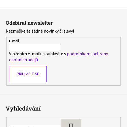
Z
á
Odebírat newsletter
p
Nezmeškejte žádné novinky či slevy!
a
t
E-mail
í
Vložením e-mailu souhlasíte s
podmínkami ochrany
osobních údajů
PŘIHLÁSIT SE
Vyhledávání
HLEDAT