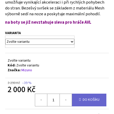
č
umožňuje vynikající akceleraci i při rychlých pohybech
u
do stran. Bezešvý svršek se základem z materiálu Mesh
j
výborně sedí na noze a poskytuje maximální pohodlí.
e
na boty se již nevztahuje
sleva pro hráče AVL
m
e
VARIANTA
MIZUNO
WAVE
MOMENTUM
3
Zvolte variantu
-
V1GA231211
Kód:
Zvolte variantu
Značka:
Mizuno
2
500
Kč
3 290 Kč
–39 %
Původně:
2 000 Kč
4
290
Měrná
Kč
DO KOŠÍKU
cena: