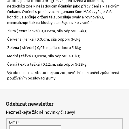
Jelikož je síla odporu progresivní, přirozená a okamžitá,
nedochází zde k nežádoucím účinkům jako při cvičení s klasickými
činkami. Cvičení s posilovacími gumami Kine-MAX zvyšuje Vaší
kondici, zlepšuje držení těla, posiluje svaly a rovnováhu,
minimalizuje tlak na klouby a snižuje riziko zranění.
Žlutá ( extra lehká ) 0,035cm, síla odporu 1-4kg
Červená ( lehká ) 0,05cm, síla odporu 3-6kg
Zelená ( střední ) 0,07cm, síla odporu 5-8kg
Modrá ( těžká ) 0,09cm, síla odporu 7-10kg
Černá ( extra těžká ) 0,12cm, síla odpor 9-12kg
Výrobce ani distributor nejsou zodpovědní za zranění způsobená
používáním posilovací gumy
Z
á
Odebírat newsletter
p
Nezmeškejte žádné novinky či slevy!
a
t
E-mail