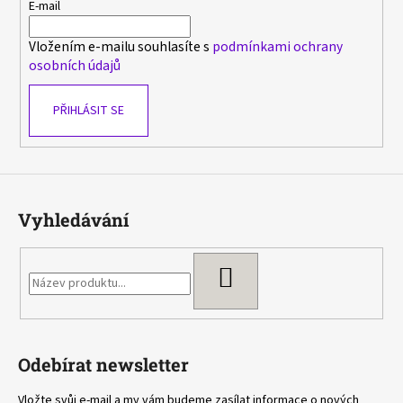
t
E-mail
í
Vložením e-mailu souhlasíte s
podmínkami ochrany
osobních údajů
PŘIHLÁSIT SE
Vyhledávání
HLEDAT
Odebírat newsletter
Vložte svůj e-mail a my vám budeme zasílat informace o nových