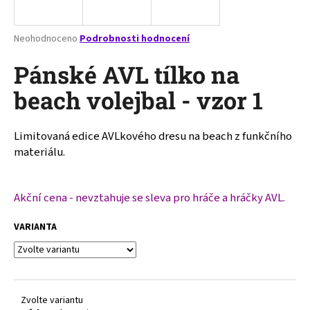
a
j
Průměrné
Neohodnoceno
Podrobnosti hodnocení
í
hodnocení
produktu
Pánské AVL tílko na
t
je
?
0,0
beach volejbal - vzor 1
z
5
hvězdiček.
Limitovaná edice AVLkového dresu na beach z funkčního
materiálu.
HLEDAT
Akční cena - nevztahuje se sleva pro hráče a hráčky AVL.
D
VARIANTA
o
p
o
r
u
Zvolte variantu