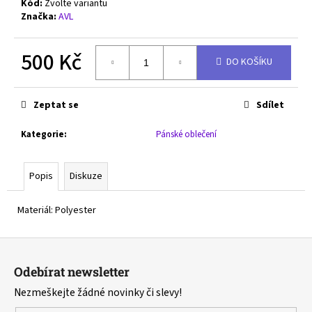
č
Kód:
Zvolte variantu
u
Značka:
AVL
j
e
500 Kč
m
DO KOŠÍKU
e
Měrná
cena:
Zeptat se
Sdílet
MIZUNO
WAVE
Kategorie
:
Pánské oblečení
RIDER
29
-
Popis
Diskuze
J1GC250352
2
690
Materiál: Polyester
Kč
Původně:
Z
3
990
á
Kč
Odebírat newsletter
p
Nezmeškejte žádné novinky či slevy!
a