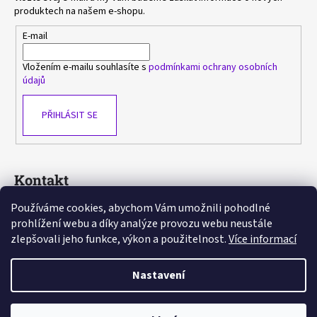
produktech na našem e-shopu.
E-mail
Vložením e-mailu souhlasíte s
podmínkami ochrany osobních
údajů
PŘIHLÁSIT SE
Kontakt
Používáme cookies, abychom Vám umožnili pohodlné
sasa
@
avlka.cz
prohlížení webu a díky analýze provozu webu neustále
+420 603 778 892
zlepšovali jeho funkce, výkon a použitelnost.
Více informací
https://www.facebook.com/avlka
Nastavení
Vytvořil Shoptet