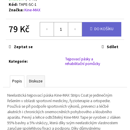
č
Kód:
TAPE-SC-1
u
Značka:
Kine-MAX
j
e
79 Kč
m
DO KOŠÍKU
e
Měrná
cena:
Zeptat se
Sdílet
MIZUNO
WAVE
MOMENTUM
Tejpovací pásky a
Kategorie
:
rehabilitační pomůcky
3
-
V1GA231211
Popis
Diskuze
2
500
Kč
Neelastická tejpovací páska Kine-MAX Strips Coat je jedinečným
Původně:
řešením v oblasti sportovní medicíny, fyzioterapie a ortopedie.
4
Používá se při podpoře sportovních výkonů, prevenci a léčbě
290
Kč
akutních i chronických onemocněních pohybového a kloubního
aparátu. Pevný a lehce odtržitelný Kine-MAX Tape je vyroben z vláken
95% bavlny a 5% viskózy, která díky svým neelastickým vlastnostem
zaručuje spolehlivou fixaci a podporu. Díky důmyslnému