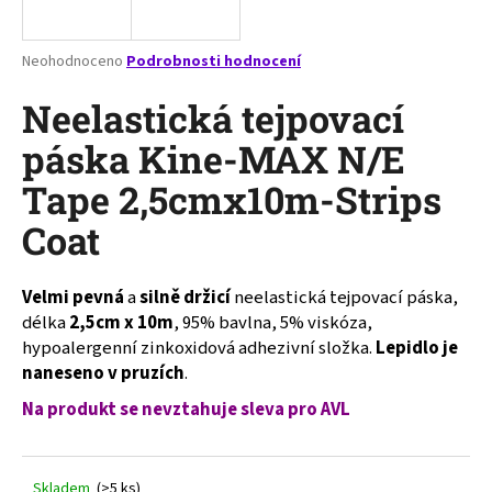
a
j
Průměrné
Neohodnoceno
Podrobnosti hodnocení
í
hodnocení
produktu
Neelastická tejpovací
t
je
?
0,0
páska Kine-MAX N/E
z
Tape 2,5cmx10m-Strips
5
hvězdiček.
Coat
HLEDAT
Velmi pevná
a
silně držicí
neelastická tejpovací páska,
délka
2,5cm x 10m
, 95% bavlna, 5% viskóza,
hypoalergenní zinkoxidová adhezivní složka.
Lepidlo je
D
naneseno v pruzích
.
o
p
Na produkt se nevztahuje sleva pro AVL
o
r
u
Skladem
(>5 ks)