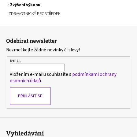
- Zvýšení výkonu
ZDRAVOTNICKÝ PROSTŘEDEK
Z
á
Odebírat newsletter
p
Nezmeškejte žádné novinky či slevy!
a
t
E-mail
í
Vložením e-mailu souhlasíte s
podmínkami ochrany
osobních údajů
PŘIHLÁSIT SE
Vyhledávání