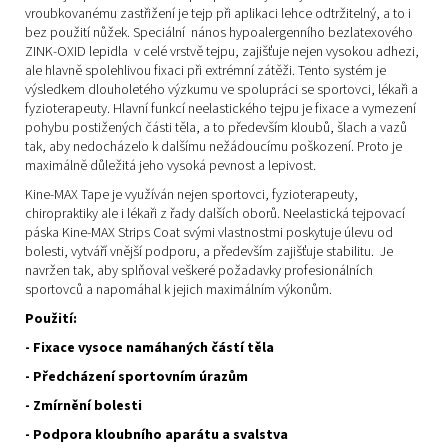
vroubkovanému zastřižení je tejp při aplikaci lehce odtržitelný, a to i
bez použití nůžek. Speciální nános hypoalergenního bezlatexového
ZINK-OXID lepidla v celé vrstvě tejpu, zajišťuje nejen vysokou adhezi,
ale hlavně spolehlivou fixaci při extrémní zátěži. Tento systém je
výsledkem dlouholetého výzkumu ve spolupráci se sportovci, lékaři a
fyzioterapeuty. Hlavní funkcí neelastického tejpu je fixace a vymezení
pohybu postižených části těla, a to především kloubů, šlach a vazů
tak, aby nedocházelo k dalšímu nežádoucímu poškození. Proto je
maximálně důležitá jeho vysoká pevnost a lepivost.
Kine-MAX Tape je využíván nejen sportovci, fyzioterapeuty,
chiropraktiky ale i lékaři z řady dalších oborů. Neelastická tejpovací
páska Kine-MAX Strips Coat svými vlastnostmi poskytuje úlevu od
bolesti, vytváří vnější podporu, a především zajišťuje stabilitu. Je
navržen tak, aby splňoval veškeré požadavky profesionálních
sportovců a napomáhal k jejich maximálním výkonům.
Použití:
- Fixace vysoce namáhaných částí těla
- Předcházení sportovním úrazům
- Zmírnění bolesti
- Podpora kloubního aparátu a svalstva