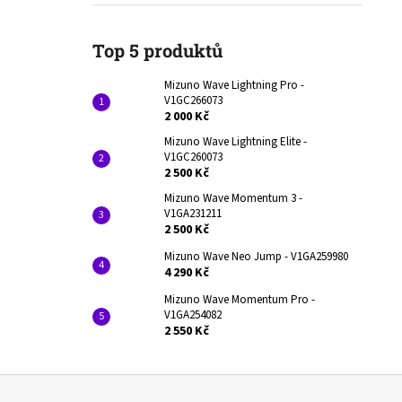
2 000 Kč
l
Původně:
3 290 Kč
Top 5 produktů
Mizuno Wave Lightning Pro -
V1GC266073
2 000 Kč
Mizuno Wave Lightning Elite -
V1GC260073
2 500 Kč
Mizuno Wave Momentum 3 -
V1GA231211
2 500 Kč
Mizuno Wave Neo Jump - V1GA259980
4 290 Kč
Mizuno Wave Momentum Pro -
V1GA254082
2 550 Kč
Z