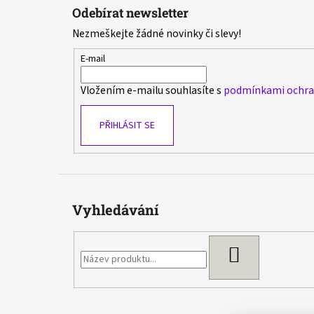
á
Odebírat newsletter
p
Nezmeškejte žádné novinky či slevy!
a
t
E-mail
í
Vložením e-mailu souhlasíte s
podmínkami ochran
PŘIHLÁSIT SE
Vyhledávání
HLEDAT