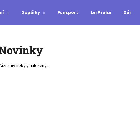
ní
Doplňky
Funsport
Lvi Praha
Dárkov
Co potřebujete najít?
Novinky
HLEDAT
Záznamy nebyly nalezeny...
Doporučujeme
MIZUNO WAVE LIGHTNING ELITE -
MIZUNO WAVE MOM