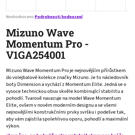
a
j
Průměrné
Neohodnoceno
Podrobnosti hodnocení
í
hodnocení
produktu
Mizuno Wave
t
je
?
0,0
Momentum Pro -
z
V1GA254001
5
hvězdiček.
Mizuno Wave Momentum Pro je nejnovějším přírůstkem
HLEDAT
do volejbalové kolekce značky Mizuno. Je to následovník
boty Dimension a vychází z Momentum Elite. Jedná se o
vysoce technickou obuv skvěle kombinující stabilitu a
D
pohodlí. Tvarově navazuje na model Wave Momentum
o
Elite, ovšem v novém moderním designu a se všemi
p
nejnovějšími konstrukčními prvky svršku i podešve tak,
o
aby vám zajistila spolehlivou oporu, pohodlí a maximální
r
výkon.
u