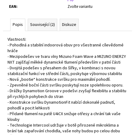
EAN
:
Zvolte variantu
Popis
Související (2)
Diskuze
Vlastnosti:
- Pohodlná a stabilní indoorová obuv pro všestranné cílevědomé
hráče
- Mezipodešev ve tvaru vlny Mizuno Foam Wave a MIZUNO ENERZY
NXT zajišťují měkké dynamické tlumení především v patní části
- Dvojitá podešev s přesahem do šířky, v kombinaci s novou
stabilizační funkcí ve střední části, poskytuje výbornou stabilitu
- Nová „bootie“ konstrukce svršku pro maximální pohodlí.
- Zpevněné boční části svršku poskytují noze spolehlivou oporu.
- Drážky Dynamotion Groove v podešvi zvyšují flexibilitu a stabilitu
při rychlých pohybech do stran
- Konstrukce svršku DynamotionFit nabízí dokonalé padnutí,
pohodlí a pocit lehkosti
- Přidané tlumení na patě U4iCX snižuje otřesy a chrání tak vaše
klouby
- Technologie Intercool udržuje v botě přirozené mikroklima a
brání tak zapařování chodidla, vaše nohy budou po celou dobu