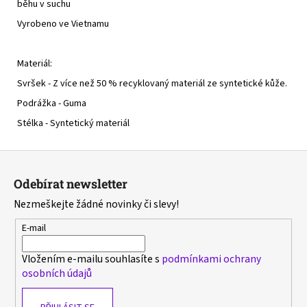
běhu v suchu
Vyrobeno ve Vietnamu
Materiál:
Svršek - Z více než 50 % recyklovaný materiál ze syntetické kůže.
Podrážka - Guma
Stélka - Syntetický materiál
Z
á
Odebírat newsletter
p
Nezmeškejte žádné novinky či slevy!
a
t
E-mail
í
Vložením e-mailu souhlasíte s
podmínkami ochrany
osobních údajů