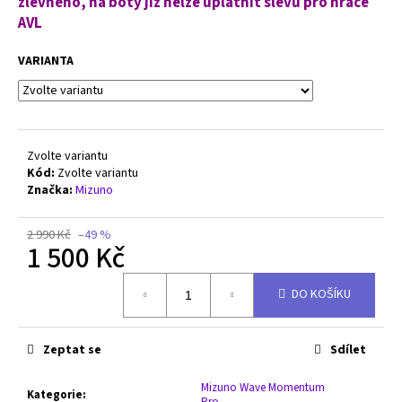
č
zlevněno, na boty již nelze uplatnit slevu pro hráče
u
AVL
j
e
VARIANTA
m
e
SPIKEBALL
Zvolte variantu
WEEKENDER
Kód:
Zvolte variantu
SET
Značka:
Mizuno
1
959
2 990 Kč
–49 %
Kč
1 500 Kč
Původně:
1
Měrná
990
DO KOŠÍKU
cena:
Kč
Zeptat se
Sdílet
Mizuno Wave Momentum
Kategorie
:
Pro