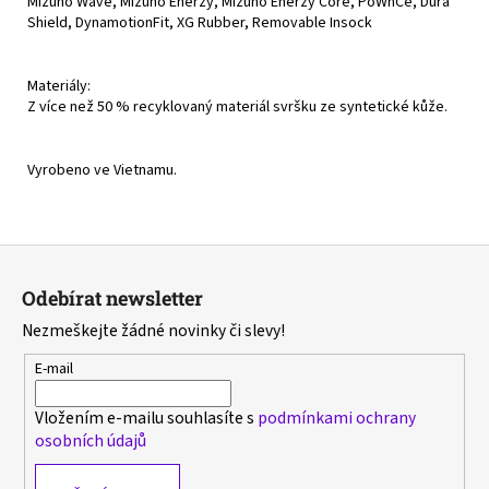
Mizuno Wave, Mizuno Enerzy, Mizuno Enerzy Core, PoWnCe, Dura
Shield, DynamotionFit, XG Rubber, Removable Insock
Materiály:
Z více než 50 % recyklovaný materiál svršku ze syntetické kůže.
Vyrobeno ve Vietnamu.
Z
á
Odebírat newsletter
p
Nezmeškejte žádné novinky či slevy!
a
t
E-mail
í
Vložením e-mailu souhlasíte s
podmínkami ochrany
osobních údajů