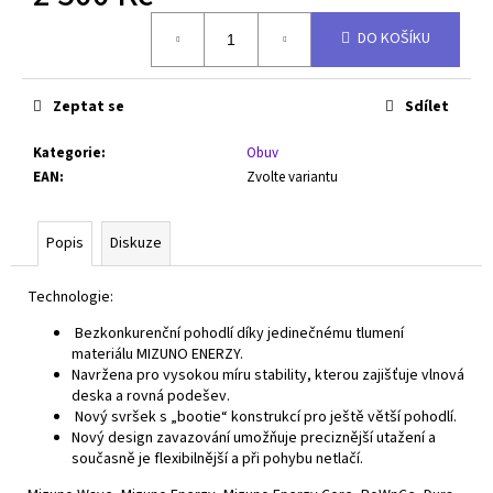
Měrná
DO KOŠÍKU
cena:
Zeptat se
Sdílet
Kategorie
:
Obuv
EAN
:
Zvolte variantu
Popis
Diskuze
Technologie:
Bezkonkurenční pohodlí díky jedinečnému tlumení
materiálu MIZUNO ENERZY.
Navržena pro vysokou míru stability, kterou zajišťuje vlnová
deska a rovná podešev.
Nový svršek s „bootie“ konstrukcí pro ještě větší pohodlí.
Nový design zavazování umožňuje preciznější utažení a
současně je flexibilnější a při pohybu netlačí.