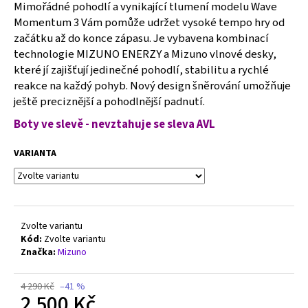
č
Mimořádné pohodlí a vynikající tlumení modelu Wave
u
Momentum 3 Vám pomůže udržet vysoké tempo hry od
j
začátku až do konce zápasu. Je vybavena kombinací
e
technologie MIZUNO ENERZY a Mizuno vlnové desky,
m
které jí zajišťují jedinečné pohodlí, stabilitu a rychlé
e
reakce na každý pohyb. Nový design šněrování umožňuje
ještě preciznější a pohodlnější padnutí.
MIZUNO
Boty ve slevě - nevztahuje se sleva AVL
WAVE
MOMENTUM
PRO
VARIANTA
-
V1GA254082
2
550
Kč
Zvolte variantu
Původně:
Kód:
Zvolte variantu
2
Značka:
Mizuno
790
Kč
4 290 Kč
–41 %
2 500 Kč