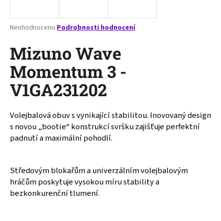
a
j
Průměrné
Neohodnoceno
Podrobnosti hodnocení
í
hodnocení
produktu
Mizuno Wave
t
je
?
0,0
Momentum 3 -
z
V1GA231202
5
hvězdiček.
Volejbalová obuv s vynikající stabilitou. Inovovaný design
HLEDAT
s novou „bootie“ konstrukcí svršku zajišťuje perfektní
padnutí a maximální pohodlí.
D
o
Středovým blokařům a univerzálním volejbalovým
p
hráčům poskytuje vysokou míru stability a
o
bezkonkurenční tlumení.
r
u