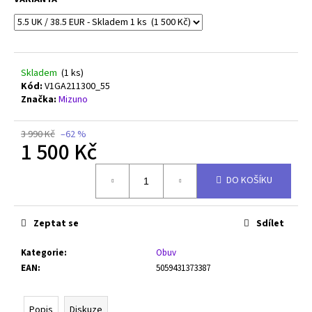
č
u
j
e
m
Skladem
(1 ks)
e
Kód:
V1GA211300_55
Značka:
Mizuno
MIZUNO
WAVE
3 990 Kč
–62 %
MOMENTUM
1 500 Kč
PRO
-
Měrná
V1GA254080
DO KOŠÍKU
cena:
2
550
Kč
Zeptat se
Sdílet
Původně:
2
Kategorie
:
Obuv
790
Kč
EAN
:
5059431373387
Popis
Diskuze