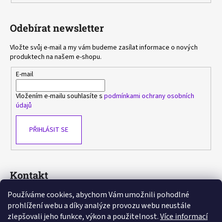
Odebírat newsletter
Vložte svůj e-mail a my vám budeme zasílat informace o nových
produktech na našem e-shopu.
E-mail
Vložením e-mailu souhlasíte s
podmínkami ochrany osobních
údajů
PŘIHLÁSIT SE
Kontakt
Používáme cookies, abychom Vám umožnili pohodlné
sasa
@
avlka.cz
prohlížení webu a díky analýze provozu webu neustále
+420 603 778 892
zlepšovali jeho funkce, výkon a použitelnost.
Více informací
https://www.facebook.com/avlka