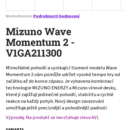
a
j
Průměrné
Neohodnoceno
Podrobnosti hodnocení
í
hodnocení
produktu
Mizuno Wave
t
je
?
0,0
Momentum 2 -
z
V1GA211300
5
hvězdiček.
Mimořádné pohodlí a vynikající tlumení modelu Wave
HLEDAT
Momentum 2 vám pomůže udržet vysoké tempo hry od
začátku až do konce zápasu. Je vybavena kombinací
technologie MIZUNO ENERZY a Mizuno vlnové desky,
D
které jí zajišťují jedinečné pohodlí, stabilitu a rychlé
o
reakce na každý pohyb. Nový design zavazování
p
umožňuje ještě preciznější a pohodlnější padnutí.
o
Výprodej. Na produkt se nevztahuje sleva AVL
r
u
VARIANTA