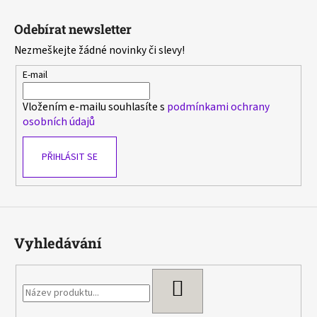
Z
á
Odebírat newsletter
p
Nezmeškejte žádné novinky či slevy!
a
t
E-mail
í
Vložením e-mailu souhlasíte s
podmínkami ochrany
osobních údajů
PŘIHLÁSIT SE
Vyhledávání
HLEDAT