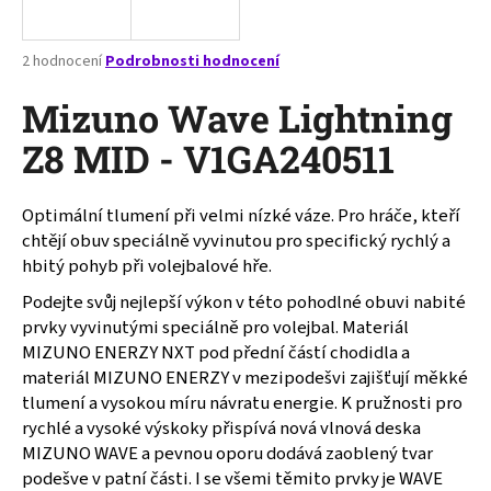
a
j
Průměrné
2 hodnocení
Podrobnosti hodnocení
í
hodnocení
produktu
Mizuno Wave Lightning
t
je
?
4,0
Z8 MID - V1GA240511
z
5
hvězdiček.
Optimální tlumení při velmi nízké váze. Pro hráče, kteří
chtějí obuv speciálně vyvinutou pro specifický rychlý a
HLEDAT
hbitý pohyb při volejbalové hře.
Podejte svůj nejlepší výkon v této pohodlné obuvi nabité
prvky vyvinutými speciálně pro volejbal. Materiál
D
MIZUNO ENERZY NXT pod přední částí chodidla a
o
materiál MIZUNO ENERZY v mezipodešvi zajišťují měkké
p
tlumení a vysokou míru návratu energie. K pružnosti pro
o
rychlé a vysoké výskoky přispívá nová vlnová deska
r
MIZUNO WAVE a pevnou oporu dodává zaoblený tvar
u
podešve v patní části. I se všemi těmito prvky je WAVE