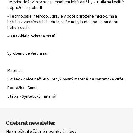
- Mezipodešev PoWnCe je mnohem lehčí aniž by ztratila na kvalitě
odpružení a pohodlí
- Technologie Intercool udržuje v botě přirozené mikroklima a
brání tak zapařování chodidla, vaše nohy budou po celou dobu
běhu v suchu
- Dura-Shield ochrana prstů
Vyrobeno ve Vietnamu.
Materiál:
Svršek - Z více než 50 % recyklovaný materiál ze syntetické kůže.
Podrážka - Guma
Stélka - Syntetický materiál
Z
á
Odebírat newsletter
p
Nezmeškejte žádné novinky či slevy!