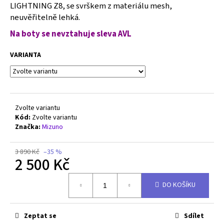
č
LIGHTNING Z8, se svrškem z materiálu mesh,
u
neuvěřitelně lehká.
j
Na boty se nevztahuje sleva AVL
e
m
VARIANTA
e
MIZUNO
WAVE
RIDER
Zvolte variantu
?
Kód:
Zvolte variantu
-
Značka:
Mizuno
D1GA330924
1
990
3 890 Kč
–35 %
Kč
2 500 Kč
Původně:
3
Měrná
250
DO KOŠÍKU
cena:
Kč
Zeptat se
Sdílet