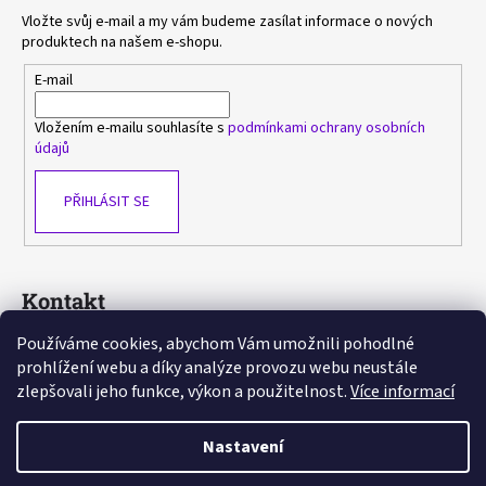
Vložte svůj e-mail a my vám budeme zasílat informace o nových
produktech na našem e-shopu.
E-mail
Vložením e-mailu souhlasíte s
podmínkami ochrany osobních
údajů
PŘIHLÁSIT SE
Kontakt
Používáme cookies, abychom Vám umožnili pohodlné
sasa
@
avlka.cz
prohlížení webu a díky analýze provozu webu neustále
+420 603 778 892
zlepšovali jeho funkce, výkon a použitelnost.
Více informací
https://www.facebook.com/avlka
Nastavení
Vytvořil Shoptet