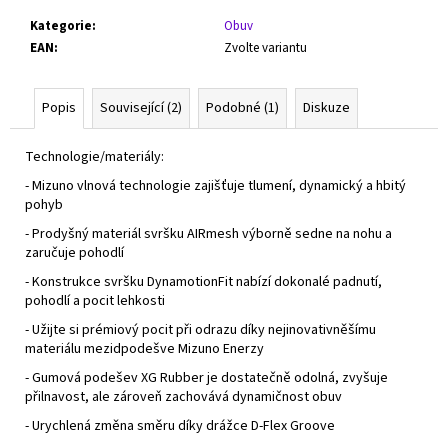
Kategorie
:
Obuv
EAN
:
Zvolte variantu
Popis
Související (2)
Podobné (1)
Diskuze
Technologie/materiály:
- Mizuno vlnová technologie zajišťuje tlumení, dynamický a hbitý
pohyb
- Prodyšný materiál svršku AIRmesh výborně sedne na nohu a
zaručuje pohodlí
- Konstrukce svršku DynamotionFit nabízí dokonalé padnutí,
pohodlí a pocit lehkosti
- Užijte si prémiový pocit při odrazu díky nejinovativněšímu
materiálu mezidpodešve Mizuno Enerzy
- Gumová podešev XG Rubber je dostatečně odolná, zvyšuje
přilnavost, ale zároveň zachovává dynamičnost obuv
- Urychlená změna směru díky drážce D-Flex Groove