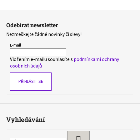
Z
á
Odebírat newsletter
p
Nezmeškejte žádné novinky či slevy!
a
t
E-mail
í
Vložením e-mailu souhlasíte s
podmínkami ochrany
osobních údajů
PŘIHLÁSIT SE
Vyhledávání
HLEDAT