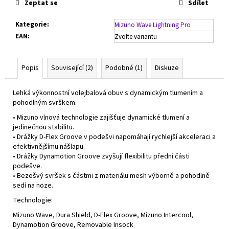
Zeptat se
Sdílet
Kategorie
:
Mizuno Wave Lightning Pro
EAN
:
Zvolte variantu
Popis
Související (2)
Podobné (1)
Diskuze
Lehká výkonnostní volejbalová obuv s dynamickým tlumením a
pohodlným svrškem.
• Mizuno vlnová technologie zajišťuje dynamické tlumení a
jedinečnou stabilitu.
• Drážky D-Flex Groove v podešvi napomáhají rychlejší akceleraci a
efektivnějšímu nášlapu.
• Drážky Dynamotion Groove zvyšují flexibilitu přední části
podešve.
• Bezešvý svršek s částmi z materiálu mesh výborně a pohodlně
sedí na noze.
Technologie:
Mizuno Wave, Dura Shield, D-Flex Groove, Mizuno Intercool,
Dynamotion Groove, Removable Insock