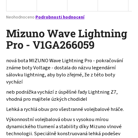
a
j
Průměrné
Neohodnoceno
Podrobnosti hodnocení
í
hodnocení
produktu
Mizuno Wave Lightning
t
je
?
0,0
Pro - V1GA266059
z
5
hvězdiček.
nová bota MIZUNO Wave Lightning Pro - pokračování
známe boty Voltage - dostala do názvu legendární
HLEDAT
sálovku lightning, aby bylo zřejmé, že z této boty
vychází
neb podrážka vychází z úspěšné řady Lightning Z7,
D
vhodná pro majitele úzkých chodidel
o
Lehká a rychlá obuv pro všestranné volejbalové hráče.
p
o
Výkonnostní volejbalová obuv s vysokou mírou
r
dynamického tlumení a stability díky Mizuno vlnové
u
technologii. Speciálně konstruovaná lehká podešev