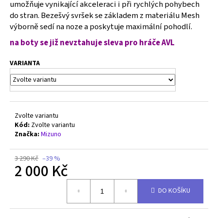
č
umožňuje vynikající akceleraci i při rychlých pohybech
u
do stran. Bezešvý svršek se základem z materiálu Mesh
j
výborně sedí na noze a poskytuje maximální pohodlí.
e
na boty se již nevztahuje
sleva pro hráče AVL
m
e
VARIANTA
MIZUNO
WAVE
LIGHTNING
ELITE
Zvolte variantu
-
V1GA260059
Kód:
Zvolte variantu
Značka:
Mizuno
2
500
Kč
3 290 Kč
–39 %
Původně:
2 000 Kč
3
990
Měrná
Kč
DO KOŠÍKU
cena: